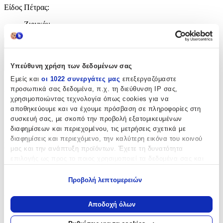
Είδος Πέτρας
:
Ζιργκόν
Χαρακτηριστικά
Υπεύθυνη χρήση των δεδομένων σας
+
Εμείς και
οι 1022 συνεργάτες μας
επεξεργαζόμαστε
Χαρακτηριστικά
προσωπικά σας δεδομένα, π.χ. τη διεύθυνση IP σας,
χρησιμοποιώντας τεχνολογία όπως cookies για να
Κατασκευαστής
:
αποθηκεύουμε και να έχουμε πρόσβαση σε πληροφορίες στη
συσκευή σας, με σκοπό την προβολή εξατομικευμένων
Senza
διαφημίσεων και περιεχομένου, τις μετρήσεις σχετικά με
διαφημίσεις και περιεχόμενο, την καλύτερη εικόνα του κοινού
Βασικά Χαρακτηριστικά
μας και την ανάπτυξη προϊόντων. Έχετε τη δυνατότητα
επιλογής ως προς το ποιος χρησιμοποιεί τα δεδομένα σας και
Χρώμα Υλικού
:
για ποιους σκοπούς.
Προβολή λεπτομερειών
Λευκό
Εάν μας επιτρέπετε, θα θέλαμε επίσης:
Υλικό
:
Να συλλέξουμε πληροφορίες σχετικά με τη γεωγραφική
Αποδοχή όλων
σας τοποθεσία, οι οποίες μπορεί να είναι ακριβείς σε
Ασήμι
απόσταση μερικών μέτρων