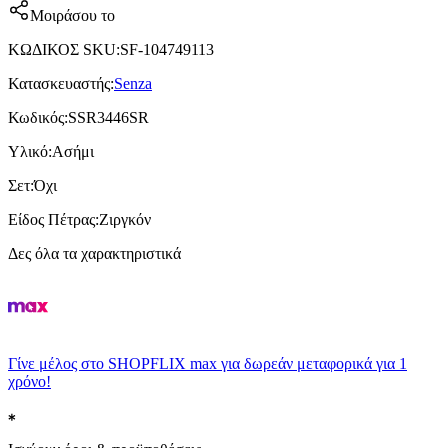
Μοιράσου το
ΚΩΔΙΚΟΣ SKU
:
SF-104749113
Κατασκευαστής
:
Senza
Κωδικός
:
SSR3446SR
Υλικό
:
Ασήμι
Σετ
:
Όχι
Είδος Πέτρας
:
Ζιργκόν
Δες όλα τα χαρακτηριστικά
Γίνε μέλος στο SHOPFLIX max για δωρεάν μεταφορικά για 1
χρόνο!