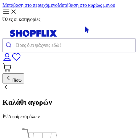
Μετάβαση στο περιεχόμενο
Μετάβαση στο κυρίως μενού
Όλες οι κατηγορίες
Πίσω
Καλάθι αγορών
Αφαίρεση όλων