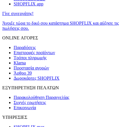
SHOPFLIX app
Γίνε συνεργάτης!
Άνοιξε τώρα το δικό σου κατάστημα SHOPFLIX και αύξησε τις
πωλήσεις σου.
ONLINE ΑΓΟΡΕΣ
Παραδόσεις
Επιστροφές προϊόντων
Τρόποι πληρωμής
Klarna
Προστασία αγορών
Άρθρο 39
Δωροκάρτες SHOPFLIX
ΕΞΥΠΗΡΕΤΗΣΗ ΠΕΛΑΤΩΝ
Παρακολούθηση Παραγγελίας
Συχνές ερωτήσεις
Επικοινωνία
ΥΠΗΡΕΣΙΕΣ
SHOPFLIX max