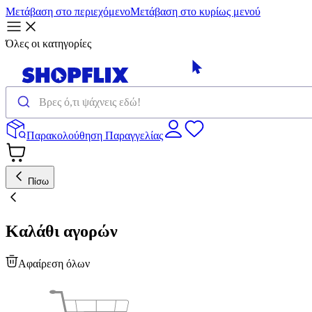
Μετάβαση στο περιεχόμενο
Μετάβαση στο κυρίως μενού
Όλες οι κατηγορίες
Παρακολούθηση Παραγγελίας
Πίσω
Καλάθι αγορών
Αφαίρεση όλων