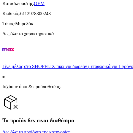
Κατασκευαστής
:
OEM
Κωδικός
:
6112978300243
Τύπος
:
Μπρελόκ
Δες όλα τα χαρακτηριστικά
Γίνε μέλος στο SHOPFLIX max για δωρεάν μεταφορικά για 1 χρόνο
Ισχύουν όροι & προϋποθέσεις.
Το προϊόν δεν ειναι διαθέσιμο
Δες όλα τα προϊόντα της κατηγορίας