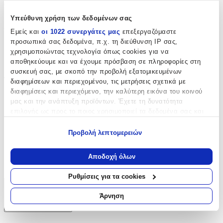
ομάδα των "ερυθρολεύκων" με τον πιο κομψό τρόπο.
Υπεύθυνη χρήση των δεδομένων σας
Χαρακτηριστικά
Εμείς και
οι 1022 συνεργάτες μας
επεξεργαζόμαστε
προσωπικά σας δεδομένα, π.χ. τη διεύθυνση IP σας,
με Κλειδαριά
:
χρησιμοποιώντας τεχνολογία όπως cookies για να
αποθηκεύουμε και να έχουμε πρόσβαση σε πληροφορίες στη
Όχι
συσκευή σας, με σκοπό την προβολή εξατομικευμένων
Τύπος
:
διαφημίσεων και περιεχομένου, τις μετρήσεις σχετικά με
διαφημίσεις και περιεχόμενο, την καλύτερη εικόνα του κοινού
Μπρελόκ
μας και την ανάπτυξη προϊόντων. Έχετε τη δυνατότητα
επιλογής ως προς το ποιος χρησιμοποιεί τα δεδομένα σας και
με Led
:
για ποιους σκοπούς.
Όχι
Προβολή λεπτομερειών
Εάν μας επιτρέπετε, θα θέλαμε επίσης:
Κατασκευαστής
:
Να συλλέξουμε πληροφορίες σχετικά με τη γεωγραφική
Αποδοχή όλων
σας τοποθεσία, οι οποίες μπορεί να είναι ακριβείς σε
Χάρτινη Πόλη
απόσταση μερικών μέτρων
Ρυθμίσεις για τα cookies
Να αναγνωρίσουμε τη συσκευή σας σαρώνοντας ενεργά
Χαρακτηριστικά
για συγκεκριμένα χαρακτηριστικά (δακτυλικό αποτύπωμα)
Άρνηση
Μάθετε περισσότερα σχετικά με τον τρόπο επεξεργασίας των
+
προσωπικών σας δεδομένων και καθορίστε τις προτιμήσεις σας