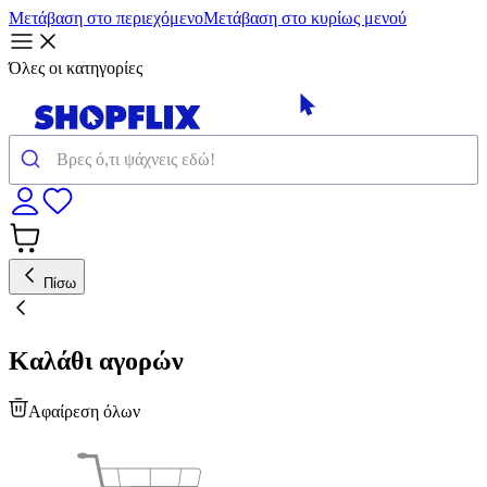
Μετάβαση στο περιεχόμενο
Μετάβαση στο κυρίως μενού
Όλες οι κατηγορίες
Πίσω
Καλάθι αγορών
Αφαίρεση όλων