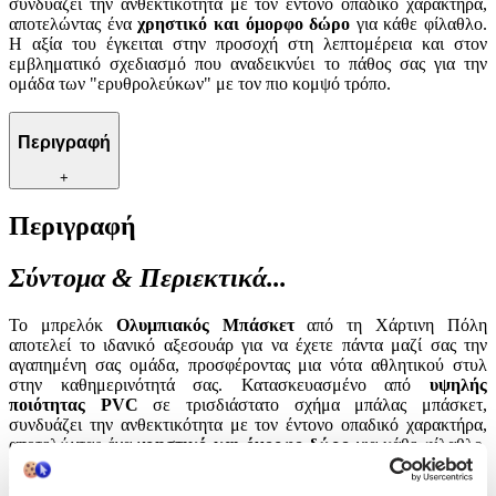
συνδυάζει την ανθεκτικότητα με τον έντονο οπαδικό χαρακτήρα,
αποτελώντας ένα
χρηστικό και όμορφο δώρο
για κάθε φίλαθλο.
Η αξία του έγκειται στην προσοχή στη λεπτομέρεια και στον
εμβληματικό σχεδιασμό που αναδεικνύει το πάθος σας για την
ομάδα των "ερυθρολεύκων" με τον πιο κομψό τρόπο.
Περιγραφή
+
Περιγραφή
Σύντομα & Περιεκτικά...
Το μπρελόκ
Ολυμπιακός Μπάσκετ
από τη Χάρτινη Πόλη
αποτελεί το ιδανικό αξεσουάρ για να έχετε πάντα μαζί σας την
αγαπημένη σας ομάδα, προσφέροντας μια νότα αθλητικού στυλ
στην καθημερινότητά σας. Κατασκευασμένο από
υψηλής
ποιότητας PVC
σε τρισδιάστατο σχήμα μπάλας μπάσκετ,
συνδυάζει την ανθεκτικότητα με τον έντονο οπαδικό χαρακτήρα,
αποτελώντας ένα
χρηστικό και όμορφο δώρο
για κάθε φίλαθλο.
Η αξία του έγκειται στην προσοχή στη λεπτομέρεια και στον
εμβληματικό σχεδιασμό που αναδεικνύει το πάθος σας για την