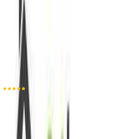
ημερομηνία παράδοσης
Πίσω
€
9
99
Προσθήκη στο καλάθι
24home.gr
4.86
(
73
)
Παράδοση 4-9 ημέρες
Βάλε τον ΤΚ σου για να μάθεις εκτιμώμενο κόστος και
ημερομηνία παράδοσης