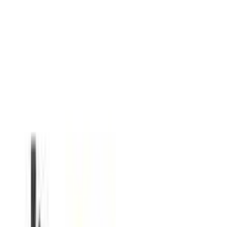
Βάλε τον ΤΚ σου για να μάθεις εκτιμώμενο κόστος και
ημερομηνία παράδοσης
Πίσω
€
9
99
Προσθήκη στο καλάθι
MayToys
0.00
(
0
)
Άμεσα διαθέσιμο
Βάλε τον ΤΚ σου για να μάθεις εκτιμώμενο κόστος και