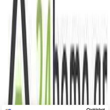
Πίσω
€
9
99
Προσθήκη στο καλάθι
Περιγραφή
Τα αυτοκόλλητα τοίχου για το παιδικό δωμάτιο είναι ένα προϊόν
που σας επιτρέπει να διακοσμήσετε εύκολα και γρήγορα τους
τοίχους σε ένα παιδικό δωμάτιο. Αυτή είναι μια εξαιρετική λύση
για γονείς που θέλουν να δημιουργήσουν έναν φιλικό και
πολύχρωμο χώρο στο δωμάτιο του παιδιού τους. Κατασκευασμένο
από σκληρό και ανθεκτικό υλικό που εφαρμόζεται και αφαιρείται
εύκολα. Τα αυτοκόλλητα είναι ανθεκτικά στην υπεριώδη
ακτινοβολία, έτσι η χρωματική τους ένταση δεν εξασθενεί με την
πάροδο του χρόνου. Είναι ο τέλειος τρόπος για να προσθέσετε