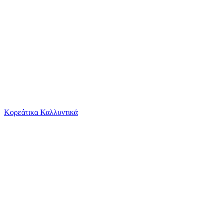
Το καλάθι είναι άδειο
Όλες οι κατηγορίες
Κορεάτικα Καλλυντικά
Ψάχνεις για δροσιά;
Αυτοκόλλητα Παιδικού Δωματίου Τοίχου Sipo Ban...