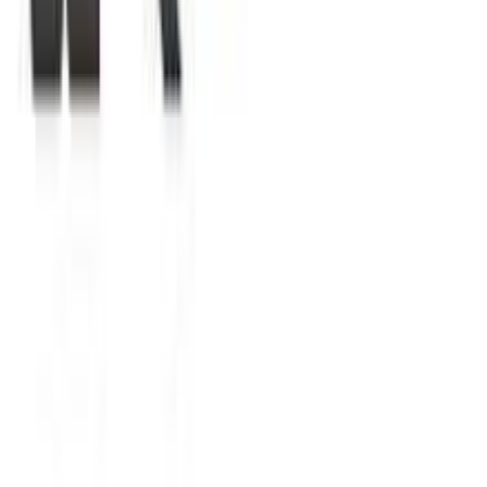
Αφρώδες
:
Όχι
Βινυλίου
:
Όχι
Μπορντούρα
:
Όχι
Φωσφοριζέ
:
Όχι
3D
:
Όχι
Μήκος
:
70
cm