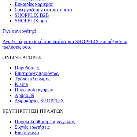
Ευκαιρίες καριέρας
Συνεργαζόμενα καταστήματα
SHOPFLIX B2B
SHOPFLIX app
Γίνε συνεργάτης!
Άνοιξε τώρα το δικό σου κατάστημα SHOPFLIX και αύξησε τις
πωλήσεις σου.
ONLINE ΑΓΟΡΕΣ
Παραδόσεις
Επιστροφές προϊόντων
Τρόποι πληρωμής
Klarna
Προστασία αγορών
Άρθρο 39
Δωροκάρτες SHOPFLIX
ΕΞΥΠΗΡΕΤΗΣΗ ΠΕΛΑΤΩΝ
Παρακολούθηση Παραγγελίας
Συχνές ερωτήσεις
Επικοινωνία