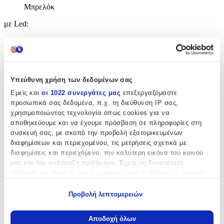
Μπρελόκ
με Led
:
Όχι
Κατασκευαστής
:
Tradesor
Υπεύθυνη χρήση των δεδομένων σας
Εμείς και
οι 1022 συνεργάτες μας
επεξεργαζόμαστε
Χαρακτηριστικά
προσωπικά σας δεδομένα, π.χ. τη διεύθυνση IP σας,
χρησιμοποιώντας τεχνολογία όπως cookies για να
+
αποθηκεύουμε και να έχουμε πρόσβαση σε πληροφορίες στη
συσκευή σας, με σκοπό την προβολή εξατομικευμένων
Χαρακτηριστικά
διαφημίσεων και περιεχομένου, τις μετρήσεις σχετικά με
διαφημίσεις και περιεχόμενο, την καλύτερη εικόνα του κοινού
με Κλειδαριά
:
μας και την ανάπτυξη προϊόντων. Έχετε τη δυνατότητα
επιλογής ως προς το ποιος χρησιμοποιεί τα δεδομένα σας και
Όχι
για ποιους σκοπούς.
Τύπος
:
Προβολή λεπτομερειών
Εάν μας επιτρέπετε, θα θέλαμε επίσης:
Μπρελόκ
Να συλλέξουμε πληροφορίες σχετικά με τη γεωγραφική
Αποδοχή όλων