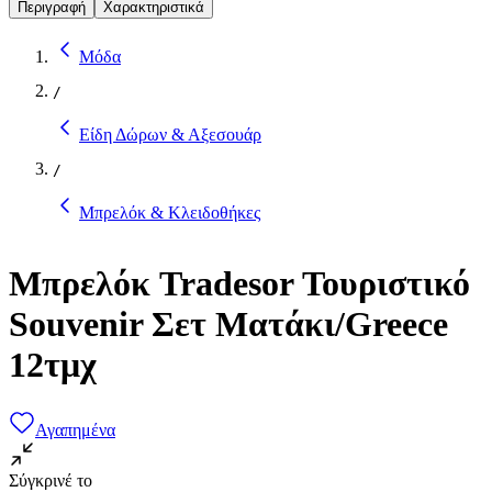
Περιγραφή
Χαρακτηριστικά
Μόδα
/
Είδη Δώρων & Αξεσουάρ
/
Μπρελόκ & Κλειδοθήκες
Μπρελόκ Tradesor Τουριστικό
Souvenir Σετ Ματάκι/Greece
12τμχ
Αγαπημένα
Σύγκρινέ το