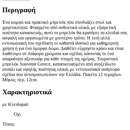
Περιγραφή
Ένα κομψό και πρακτικό μπρελόκ που συνδυάζει στυλ και
χρηστικότητα. Φτιαγμένο από ανθεκτικά υλικά, με εξαιρετική
ποιότητα κατασκευής, αυτό το μπρελόκ θα κρατήσει τα κλειδιά σας
ασφαλή και οργανωμένα με μοντέρνο τρόπο. Η λιτή αλλά
εντυπωσιακή του σχεδίαση το καθιστά ιδανικό για καθημερινή
χρήση ή για ένα όμορφο δώρο. Διαθέτει εύχρηστο κρίκο και είναι
διαθέσιμο σε διάφορα χρώματα και σχέδια, κάνοντάς το ένα
απαραίτητο αξεσουάρ για κάθε στιγμή της ημέρας. Τουριστικό
μπρελόκ Souvenir Greece, κατασκευασμένο από ανοξείδωτο
ατσάλι και υψηλής ποιότητας υλικά, με εντυπωσιακά ανάγλυφα
σχέδια που αντιπροσωπεύουν την Ελλάδα. Πακέτο 12 τεμαχίων.
Μήκος: περ. 12cm.
Χαρακτηριστικά
με Κλειδαριά
:
Όχι
Τύπος
: