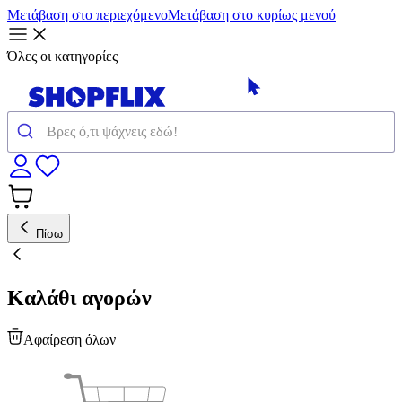
Μετάβαση στο περιεχόμενο
Μετάβαση στο κυρίως μενού
Όλες οι κατηγορίες
Πίσω
Καλάθι αγορών
Αφαίρεση όλων