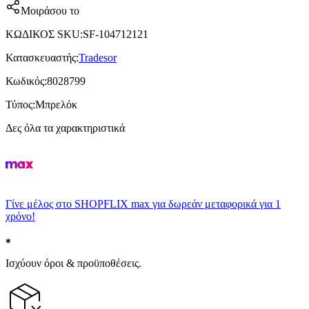
Μοιράσου το
ΚΩΔΙΚΟΣ SKU
:
SF-104712121
Κατασκευαστής
:
Tradesor
Κωδικός
:
8028799
Τύπος
:
Μπρελόκ
Δες όλα τα χαρακτηριστικά
Γίνε μέλος στο SHOPFLIX max για δωρεάν μεταφορικά για 1
χρόνο!
Ισχύουν όροι & προϋποθέσεις.