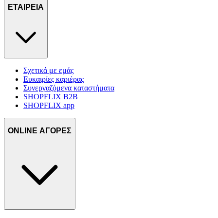
ΕΤΑΙΡΕΙΑ
δικτύωσης, διαφημίσεων και ανάλυσης.
Σχετικά με εμάς
Ευκαιρίες καριέρας
Συνεργαζόμενα καταστήματα
SHOPFLIX B2B
SHOPFLIX app
ONLINE ΑΓΟΡΕΣ