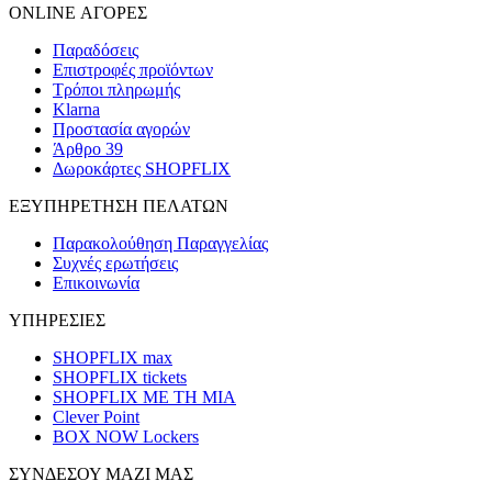
ONLINE ΑΓΟΡΕΣ
Παραδόσεις
Επιστροφές προϊόντων
Τρόποι πληρωμής
Klarna
Προστασία αγορών
Άρθρο 39
Δωροκάρτες SHOPFLIX
ΕΞΥΠΗΡΕΤΗΣΗ ΠΕΛΑΤΩΝ
Παρακολούθηση Παραγγελίας
Συχνές ερωτήσεις
Επικοινωνία
ΥΠΗΡΕΣΙΕΣ
SHOPFLIX max
SHOPFLIX tickets
SHOPFLIX ΜΕ ΤΗ ΜΙΑ
Clever Point
BOX NOW Lockers
ΣΥΝΔΕΣΟΥ ΜΑΖΙ ΜΑΣ