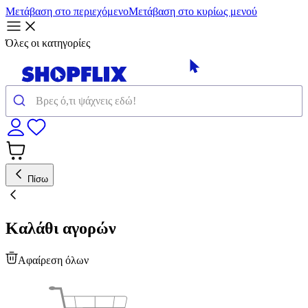
Μετάβαση στο περιεχόμενο
Μετάβαση στο κυρίως μενού
Όλες οι κατηγορίες
Πίσω
Καλάθι αγορών
Αφαίρεση όλων