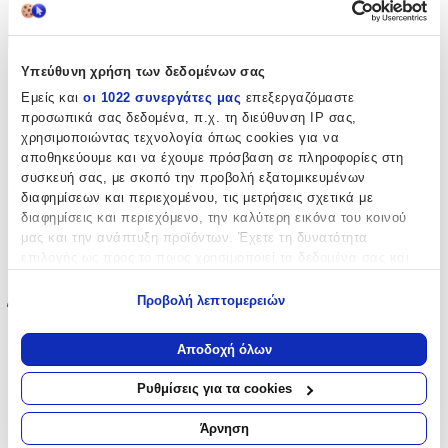
Χαρακτηριστικά
+
Υπεύθυνη χρήση των δεδομένων σας
Χαρακτηριστικά
Εμείς και
οι 1022 συνεργάτες μας
επεξεργαζόμαστε
προσωπικά σας δεδομένα, π.χ. τη διεύθυνση IP σας,
Κατασκευαστής
:
χρησιμοποιώντας τεχνολογία όπως cookies για να
αποθηκεύουμε και να έχουμε πρόσβαση σε πληροφορίες στη
Senza
συσκευή σας, με σκοπό την προβολή εξατομικευμένων
Βασικά Χαρακτηριστικά
διαφημίσεων και περιεχομένου, τις μετρήσεις σχετικά με
διαφημίσεις και περιεχόμενο, την καλύτερη εικόνα του κοινού
Επιχρυσωμένα
:
μας και την ανάπτυξη προϊόντων. Έχετε τη δυνατότητα
επιλογής ως προς το ποιος χρησιμοποιεί τα δεδομένα σας και
Όχι
για ποιους σκοπούς.
Προβολή λεπτομερειών
Έξτρα Χαρακτηριστικά
Εάν μας επιτρέπετε, θα θέλαμε επίσης:
Να συλλέξουμε πληροφορίες σχετικά με τη γεωγραφική
Clip
:
Αποδοχή όλων
σας τοποθεσία, οι οποίες μπορεί να είναι ακριβείς σε
απόσταση μερικών μέτρων
Όχι
Ρυθμίσεις για τα cookies
Να αναγνωρίσουμε τη συσκευή σας σαρώνοντας ενεργά
Αξιολογήσεις
για συγκεκριμένα χαρακτηριστικά (δακτυλικό αποτύπωμα)
Άρνηση
Μάθετε περισσότερα σχετικά με τον τρόπο επεξεργασίας των