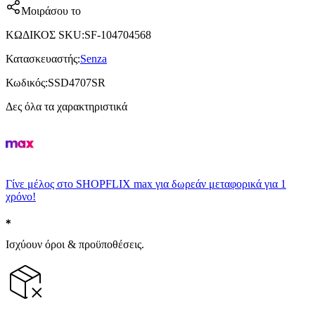
Μοιράσου το
ΚΩΔΙΚΟΣ SKU
:
SF-104704568
Κατασκευαστής
:
Senza
Κωδικός
:
SSD4707SR
Δες όλα τα χαρακτηριστικά
Γίνε μέλος στο SHOPFLIX max για δωρεάν μεταφορικά για 1
χρόνο!
Ισχύουν όροι & προϋποθέσεις.