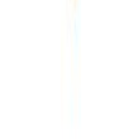
Σχετικά με εμάς
Ευκαιρίες καριέρας
Συνεργαζόμενα καταστήματα
SHOPFLIX B2B
SHOPFLIX app
ONLINE ΑΓΟΡΕΣ
Παραδόσεις