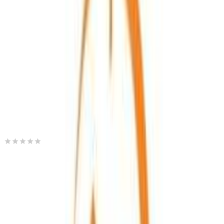
ημερομηνία παράδοσης
Πίσω
€
8
50
Προσθήκη στο καλάθι
knp-jewelleryworld.gr
0.00
(
0
)
Παράδοση 2-3 ημέρες
Βάλε τον ΤΚ σου για να μάθεις εκτιμώμενο κόστος και
ημερομηνία παράδοσης