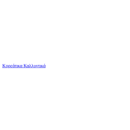
Το καλάθι είναι άδειο
Όλες οι κατηγορίες
Κορεάτικα Καλλυντικά
Ψάχνεις για δροσιά;
Γυναικεία Σκουλαρίκια Καρφωτά Senza από Ατσάλ...