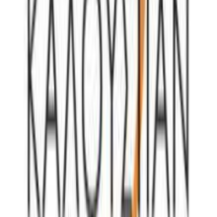
Όχι
παρέχουμε λειτουργίες μέσων κοινωνικής δικτύωσης και να
αναλύουμε την κυκλοφορία μας. Εμείς και οι 1022 συνεργάτες
Έξτρα Χαρακτηριστικά
μας επεξεργαζόμαστε προσωπικά σας δεδομένα, π.χ. τη
διεύθυνση IP σας, χρησιμοποιώντας τεχνολογία όπως cookies
Clip
:
για να αποθηκεύουμε και να έχουμε πρόσβαση σε πληροφορίες
στη συσκευή σας, με σκοπό την προβολή εξατομικευμένων
Όχι
διαφημίσεων και περιεχομένου, τις μετρήσεις σχετικά με
διαφημίσεις και περιεχόμενο, την καλύτερη εικόνα του κοινού
Χαρακτηριστικά
μας και την ανάπτυξη προϊόντων. Επίσης, κοινοποιούμε
πληροφορίες σχετικά με την από μέρους σας χρήση της
+
τοποθεσίας μας στους συνεργάτες μέσων κοινωνικής
δικτύωσης, διαφημίσεων και ανάλυσης.
Χαρακτηριστικά
Κατασκευαστής
:
Senza
Βασικά Χαρακτηριστικά
Επιχρυσωμένα
:
Όχι