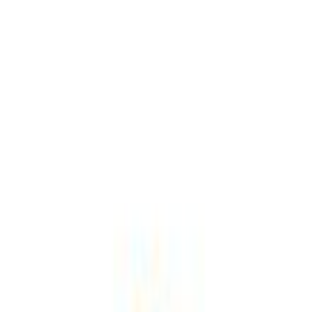
χρόνο!
Ισχύουν όροι & προϋποθέσεις.
€
8
50
Παράδοση 2-3 ημέρες
Πίσω
Βάλε τον ΤΚ σου
Προσθήκη στο καλάθι
Αγορά από