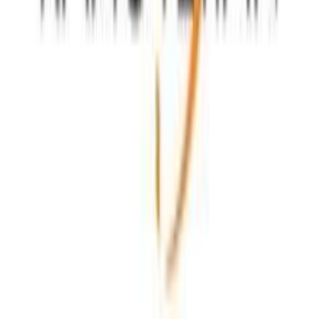
Έξτρα Χαρακτηριστικά
Clip
:
Όχι
Αξιολογήσεις
Προς το παρόν δεν υπάρχουν άλλες αξιολογήσεις. Όταν
προστεθούν, θα εμφανιστούν εδώ.
Πώς υπολογίζεται η βαθμολογία
Η τελική βαθμολογία βασίζεται αποκλειστικά σε κριτικές χρηστών
που έχουν πραγματοποιήσει αγορά μέσω SHOPFLIX ή έχουν
επιβεβαιώσει την αγορά τους.
Γράψου στο Νewsletter μας για νέα & προσφορές!
Εγγραφή
Πατώντας «Εγγραφή» αποδέχεσαι τους
όρους χρήσης
ΕΤΑΙΡΕΙΑ