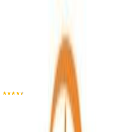
ΚΑΛΟΥΣΤΙΑΝ
4.50
(
4
)
Δες άλλο
1
κατάστημα
Αγαπημένα
Σύγκρινέ το
Μοιράσου το
Καταστήματα
ΚΑΛΟΥΣΤΙΑΝ
4.50
(
4
)
Παράδοση 2-3 ημέρες
Βάλε τον ΤΚ σου για να μάθεις εκτιμώμενο κόστος και