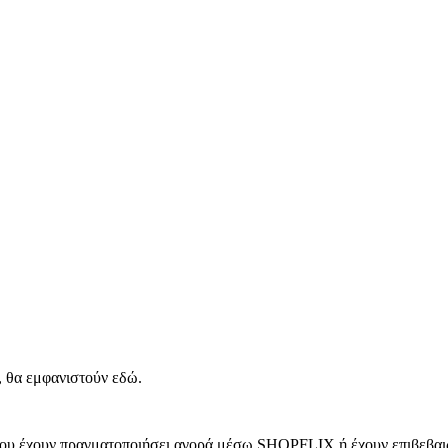
, θα εμφανιστούν εδώ.
 που έχουν πραγματοποιήσει αγορά μέσω SHOPFLIX ή έχουν επιβεβαιώ