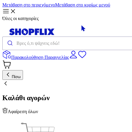
Μετάβαση στο περιεχόμενο
Μετάβαση στο κυρίως μενού
Όλες οι κατηγορίες
Παρακολούθηση Παραγγελίας
Πίσω
Καλάθι αγορών
Αφαίρεση όλων