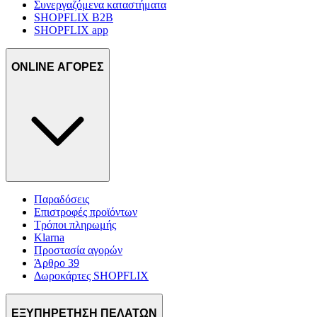
διεύθυνση IP σας, χρησιμοποιώντας τεχνολογία όπως cookies
Συνεργαζόμενα καταστήματα
SHOPFLIX B2B
για να αποθηκεύουμε και να έχουμε πρόσβαση σε πληροφορίες
SHOPFLIX app
στη συσκευή σας, με σκοπό την προβολή εξατομικευμένων
διαφημίσεων και περιεχομένου, τις μετρήσεις σχετικά με
διαφημίσεις και περιεχόμενο, την καλύτερη εικόνα του κοινού
ONLINE ΑΓΟΡΕΣ
μας και την ανάπτυξη προϊόντων. Επίσης, κοινοποιούμε
πληροφορίες σχετικά με την από μέρους σας χρήση της
τοποθεσίας μας στους συνεργάτες μέσων κοινωνικής
δικτύωσης, διαφημίσεων και ανάλυσης.
Παραδόσεις
Επιστροφές προϊόντων
Τρόποι πληρωμής
Klarna
Προστασία αγορών
Άρθρο 39
Δωροκάρτες SHOPFLIX
ΕΞΥΠΗΡΕΤΗΣΗ ΠΕΛΑΤΩΝ