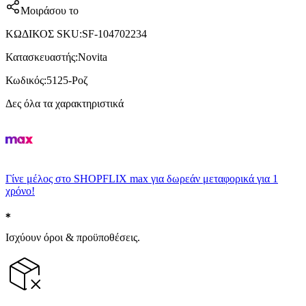
Μοιράσου το
ΚΩΔΙΚΟΣ SKU
:
SF-104702234
Κατασκευαστής
:
Novita
Κωδικός
:
5125-Ροζ
Δες όλα τα χαρακτηριστικά
Γίνε μέλος στο SHOPFLIX max για δωρεάν μεταφορικά για 1
χρόνο!
Ισχύουν όροι & προϋποθέσεις.