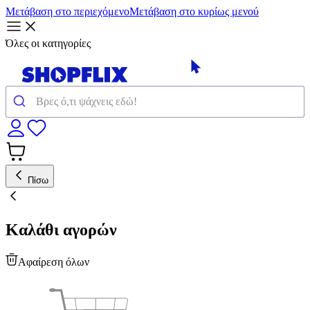
Μετάβαση στο περιεχόμενο
Μετάβαση στο κυρίως μενού
Όλες οι κατηγορίες
Πίσω
Καλάθι αγορών
Αφαίρεση όλων