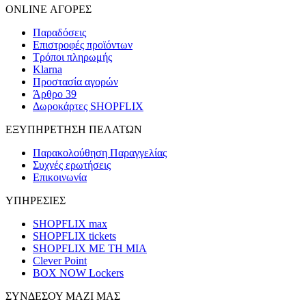
ONLINE ΑΓΟΡΕΣ
Παραδόσεις
Επιστροφές προϊόντων
Τρόποι πληρωμής
Klarna
Προστασία αγορών
Άρθρο 39
Δωροκάρτες SHOPFLIX
ΕΞΥΠΗΡΕΤΗΣΗ ΠΕΛΑΤΩΝ
Παρακολούθηση Παραγγελίας
Συχνές ερωτήσεις
Επικοινωνία
ΥΠΗΡΕΣΙΕΣ
SHOPFLIX max
SHOPFLIX tickets
SHOPFLIX ΜΕ ΤΗ ΜΙΑ
Clever Point
BOX NOW Lockers
ΣΥΝΔΕΣΟΥ ΜΑΖΙ ΜΑΣ