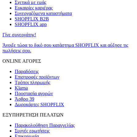
Σχετικά με εμάς
Ευκαιρίες καριέρας
Συνεργαζόμενα καταστήματα
SHOPFLIX B2B
SHOPFLIX app
Γίνε συνεργάτης!
Άνοιξε τώρα το δικό σου κατάστημα SHOPFLIX και αύξησε τις
πωλήσεις σου.
ONLINE ΑΓΟΡΕΣ
Παραδόσεις
Επιστροφές προϊόντων
Τρόποι πληρωμής
Klarna
Προστασία αγορών
Άρθρο 39
Δωροκάρτες SHOPFLIX
ΕΞΥΠΗΡΕΤΗΣΗ ΠΕΛΑΤΩΝ
Παρακολούθηση Παραγγελίας
Συχνές ερωτήσεις
Επικοινωνία