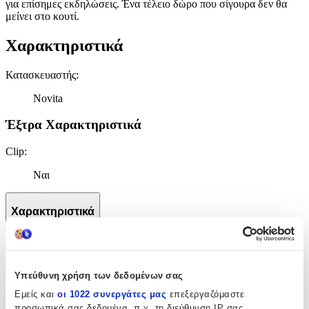
για επίσημες εκδηλώσεις. Ένα τέλειο δώρο που σίγουρα δεν θα
μείνει στο κουτί.
Χαρακτηριστικά
Κατασκευαστής
:
Novita
Έξτρα Χαρακτηριστικά
Clip
:
Ναι
Χαρακτηριστικά
+
Χαρακτηριστικά
Υπεύθυνη χρήση των δεδομένων σας
Κατασκευαστής
:
Εμείς και
οι 1022 συνεργάτες μας
επεξεργαζόμαστε
προσωπικά σας δεδομένα, π.χ. τη διεύθυνση IP σας,