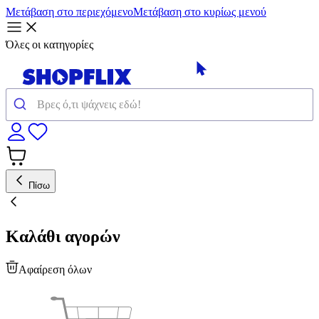
Μετάβαση στο περιεχόμενο
Μετάβαση στο κυρίως μενού
Όλες οι κατηγορίες
Πίσω
Καλάθι αγορών
Αφαίρεση όλων