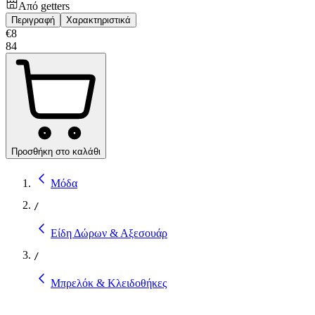
Από
getters
Περιγραφή
Χαρακτηριστικά
€
8
84
Προσθήκη στο καλάθι
Μόδα
/
Είδη Δώρων & Αξεσουάρ
/
Μπρελόκ & Κλειδοθήκες