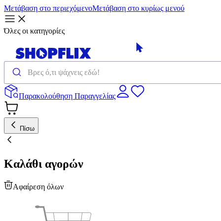
Μετάβαση στο περιεχόμενο
Μετάβαση στο κυρίως μενού
Όλες οι κατηγορίες
Παρακολούθηση Παραγγελίας
Πίσω
Καλάθι αγορών
Αφαίρεση όλων