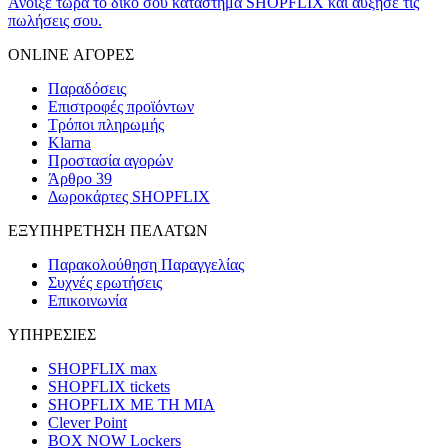
Άνοιξε τώρα το δικό σου κατάστημα SHOPFLIX και αύξησε τις
πωλήσεις σου.
ONLINE ΑΓΟΡΕΣ
Παραδόσεις
Επιστροφές προϊόντων
Τρόποι πληρωμής
Klarna
Προστασία αγορών
Άρθρο 39
Δωροκάρτες SHOPFLIX
ΕΞΥΠΗΡΕΤΗΣΗ ΠΕΛΑΤΩΝ
Παρακολούθηση Παραγγελίας
Συχνές ερωτήσεις
Επικοινωνία
ΥΠΗΡΕΣΙΕΣ
SHOPFLIX max
SHOPFLIX tickets
SHOPFLIX ΜΕ ΤΗ ΜΙΑ
Clever Point
BOX NOW Lockers