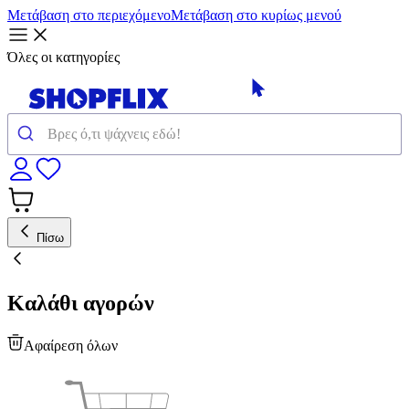
Μετάβαση στο περιεχόμενο
Μετάβαση στο κυρίως μενού
Όλες οι κατηγορίες
Πίσω
Καλάθι αγορών
Αφαίρεση όλων