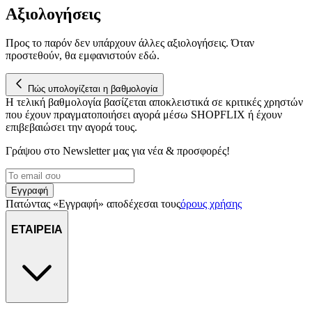
μας επεξεργαζόμαστε προσωπικά σας δεδομένα, π.χ. τη
Αξιολογήσεις
διεύθυνση IP σας, χρησιμοποιώντας τεχνολογία όπως cookies
για να αποθηκεύουμε και να έχουμε πρόσβαση σε πληροφορίες
Προς το παρόν δεν υπάρχουν άλλες αξιολογήσεις. Όταν
στη συσκευή σας, με σκοπό την προβολή εξατομικευμένων
προστεθούν, θα εμφανιστούν εδώ.
διαφημίσεων και περιεχομένου, τις μετρήσεις σχετικά με
διαφημίσεις και περιεχόμενο, την καλύτερη εικόνα του κοινού
μας και την ανάπτυξη προϊόντων. Επίσης, κοινοποιούμε
Πώς υπολογίζεται η βαθμολογία
πληροφορίες σχετικά με την από μέρους σας χρήση της
Η τελική βαθμολογία βασίζεται αποκλειστικά σε κριτικές χρηστών
που έχουν πραγματοποιήσει αγορά μέσω SHOPFLIX ή έχουν
τοποθεσίας μας στους συνεργάτες μέσων κοινωνικής
επιβεβαιώσει την αγορά τους.
δικτύωσης, διαφημίσεων και ανάλυσης.
Γράψου στο Νewsletter μας για νέα & προσφορές!
Εγγραφή
Πατώντας «Εγγραφή» αποδέχεσαι τους
όρους χρήσης
ΕΤΑΙΡΕΙΑ