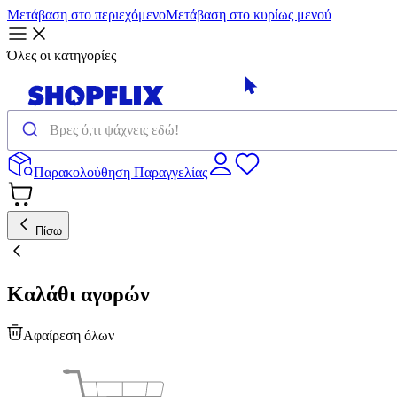
Μετάβαση στο περιεχόμενο
Μετάβαση στο κυρίως μενού
Όλες οι κατηγορίες
Παρακολούθηση Παραγγελίας
Πίσω
Καλάθι αγορών
Αφαίρεση όλων