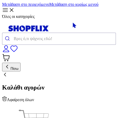
Μετάβαση στο περιεχόμενο
Μετάβαση στο κυρίως μενού
Όλες οι κατηγορίες
Πίσω
Καλάθι αγορών
Αφαίρεση όλων