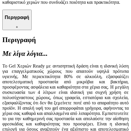
καθαριστικό χεριών που συνδυάζει ποιότητα και πρακτικότητα.
Περιγραφή
+
Περιγραφή
Με λίγα λόγια...
Το Gel Χεριών Ready με αντισηπτική δράση είναι η ιδανική λύση
για επαγγελματικούς χώρους που απαιτούν υψηλά πρότυπα
υγιεινής. Με περιεκτικότητα 80% σε αλκοόλη, εξασφαλίζει
αποτελεσματική προστασία από μικρόβια και βακτήρια,
προσφέροντας ασφάλεια και καθαριότητα στα χέρια σας. Η μεγάλη
συσκευασία των 4 λίτρων είναι ιδανική για συχνή χρήση σε
πολυσύχναστους χώρους, όπως γραφεία, εστιατόρια και σχολεία,
εξασφαλίζοντας ότι δεν θα ξεμείνετε ποτέ από το απαραίτητο αυτό
προϊόν. Η απαλή υφή του gel απορροφάται γρήγορα, αφήνοντας τα
χέρια σας καθαρά και απαλλαγμένα από λιπαρότητα. Εμπιστευτείτε
το για την καθημερινή σας προστασία και απολαύστε την αίσθηση
φρεσκάδας και καθαριότητας που προσφέρει. Είναι η ιδανική
επιλογή για όσους αναζητούν ένα αξιόπιστο και αποτελεσματικό