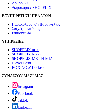
Άρθρο 39
Δωροκάρτες SHOPFLIX
ΕΞΥΠΗΡΕΤΗΣΗ ΠΕΛΑΤΩΝ
Παρακολούθηση Παραγγελίας
Συχνές ερωτήσεις
Επικοινωνία
ΥΠΗΡΕΣΙΕΣ
SHOPFLIX max
SHOPFLIX tickets
SHOPFLIX ΜΕ ΤΗ ΜΙΑ
Clever Point
BOX NOW Lockers
ΣΥΝΔΕΣΟΥ ΜΑΖΙ ΜΑΣ
Instagram
Facebook
Tiktok
Linkedin