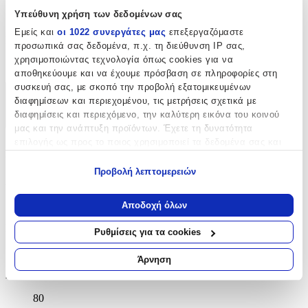
Υπεύθυνη χρήση των δεδομένων σας
τμχ
Εμείς και
οι 1022 συνεργάτες μας
επεξεργαζόμαστε
Κατασκευαστής
:
προσωπικά σας δεδομένα, π.χ. τη διεύθυνση IP σας,
χρησιμοποιώντας τεχνολογία όπως cookies για να
Ready
αποθηκεύουμε και να έχουμε πρόσβαση σε πληροφορίες στη
συσκευή σας, με σκοπό την προβολή εξατομικευμένων
Χαρακτηριστικά
διαφημίσεων και περιεχομένου, τις μετρήσεις σχετικά με
διαφημίσεις και περιεχόμενο, την καλύτερη εικόνα του κοινού
+
μας και την ανάπτυξη προϊόντων. Έχετε τη δυνατότητα
επιλογής ως προς το ποιος χρησιμοποιεί τα δεδομένα σας και
Χαρακτηριστικά
για ποιους σκοπούς.
Προβολή λεπτομερειών
Αντισηπτικό
:
Εάν μας επιτρέπετε, θα θέλαμε επίσης:
Να συλλέξουμε πληροφορίες σχετικά με τη γεωγραφική
Ναι
Αποδοχή όλων
σας τοποθεσία, οι οποίες μπορεί να είναι ακριβείς σε
απόσταση μερικών μέτρων
Είδος
:
Ρυθμίσεις για τα cookies
Να αναγνωρίσουμε τη συσκευή σας σαρώνοντας ενεργά
Gel Χεριών
για συγκεκριμένα χαρακτηριστικά (δακτυλικό αποτύπωμα)
Άρνηση
Μάθετε περισσότερα σχετικά με τον τρόπο επεξεργασίας των
Αλκοόλη
:
προσωπικών σας δεδομένων και καθορίστε τις προτιμήσεις σας
80
στην
ενότητα “Λεπτομέρειες”
. Μπορείτε να αλλάξετε ή να