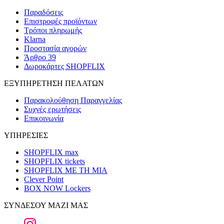
Παραδόσεις
Επιστροφές προϊόντων
Τρόποι πληρωμής
Klarna
Προστασία αγορών
Άρθρο 39
Δωροκάρτες SHOPFLIX
ΕΞΥΠΗΡΕΤΗΣΗ ΠΕΛΑΤΩΝ
Παρακολούθηση Παραγγελίας
Συχνές ερωτήσεις
Επικοινωνία
ΥΠΗΡΕΣΙΕΣ
SHOPFLIX max
SHOPFLIX tickets
SHOPFLIX ΜΕ ΤΗ ΜΙΑ
Clever Point
BOX NOW Lockers
ΣΥΝΔΕΣΟΥ ΜΑΖΙ ΜΑΣ