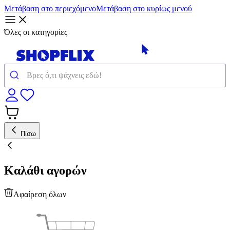
Μετάβαση στο περιεχόμενο
Μετάβαση στο κυρίως μενού
Όλες οι κατηγορίες
Πίσω
Καλάθι αγορών
Αφαίρεση όλων