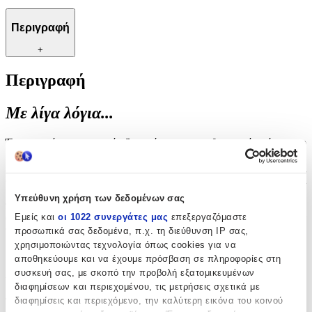
Περιγραφή
+
Περιγραφή
Με λίγα λόγια...
Ένα κομψό και πρακτικό αξεσουάρ για την καθημερινότητά σας, το
μπρελόκ Kikkerland συνδυάζει την αισθητική με τη
λειτουργικότητα. Ιδανικό για να κρατάτε τα κλειδιά σας
οργανωμένα και εύκολα προσβάσιμα, αυτό το μπρελόκ προσφέρει
μια μοναδική πινελιά στυλ που ξεχωρίζει. Κατασκευασμένο με
Υπεύθυνη χρήση των δεδομένων σας
προσοχή στη λεπτομέρεια, αποτελεί μια εξαιρετική επιλογή για
Εμείς και
οι 1022 συνεργάτες μας
επεξεργαζόμαστε
όσους εκτιμούν την ποιότητα και την πρωτοτυπία στα προσωπικά
τους αντικείμενα. Είτε για προσωπική χρήση είτε ως δώρο, το
προσωπικά σας δεδομένα, π.χ. τη διεύθυνση IP σας,
μπρελόκ Kikkerland είναι βέβαιο ότι θα εντυπωσιάσει.
χρησιμοποιώντας τεχνολογία όπως cookies για να
αποθηκεύουμε και να έχουμε πρόσβαση σε πληροφορίες στη
Χαρακτηριστικά
συσκευή σας, με σκοπό την προβολή εξατομικευμένων
διαφημίσεων και περιεχομένου, τις μετρήσεις σχετικά με
διαφημίσεις και περιεχόμενο, την καλύτερη εικόνα του κοινού
Τύπος
: