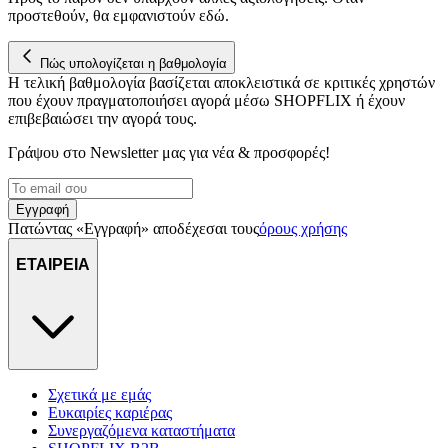
για να αποθηκεύουμε και να έχουμε πρόσβαση σε πληροφορίες
προστεθούν, θα εμφανιστούν εδώ.
στη συσκευή σας, με σκοπό την προβολή εξατομικευμένων
διαφημίσεων και περιεχομένου, τις μετρήσεις σχετικά με
διαφημίσεις και περιεχόμενο, την καλύτερη εικόνα του κοινού
Πώς υπολογίζεται η βαθμολογία
Η τελική βαθμολογία βασίζεται αποκλειστικά σε κριτικές χρηστών
μας και την ανάπτυξη προϊόντων. Επίσης, κοινοποιούμε
που έχουν πραγματοποιήσει αγορά μέσω SHOPFLIX ή έχουν
πληροφορίες σχετικά με την από μέρους σας χρήση της
επιβεβαιώσει την αγορά τους.
τοποθεσίας μας στους συνεργάτες μέσων κοινωνικής
δικτύωσης, διαφημίσεων και ανάλυσης.
Γράψου στο Νewsletter μας για νέα & προσφορές!
Εγγραφή
Πατώντας «Εγγραφή» αποδέχεσαι τους
όρους χρήσης
ΕΤΑΙΡΕΙΑ
Σχετικά με εμάς
Ευκαιρίες καριέρας
Συνεργαζόμενα καταστήματα