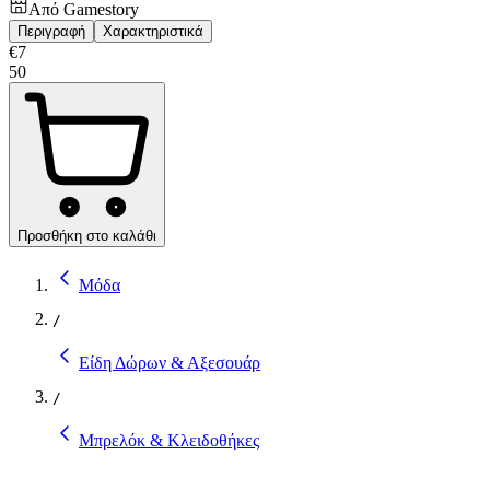
Από
Gamestory
Περιγραφή
Χαρακτηριστικά
€
7
50
Προσθήκη στο καλάθι
Μόδα
/
Είδη Δώρων & Αξεσουάρ
/
Μπρελόκ & Κλειδοθήκες