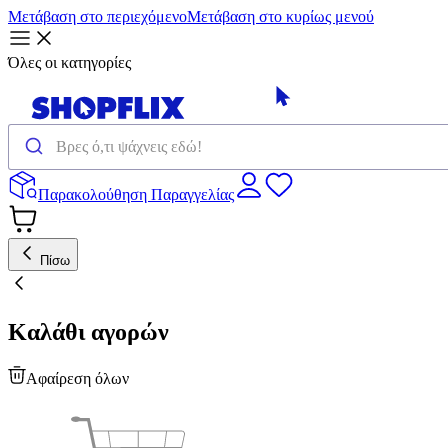
Μετάβαση στο περιεχόμενο
Μετάβαση στο κυρίως μενού
Όλες οι κατηγορίες
Παρακολούθηση Παραγγελίας
Πίσω
Καλάθι αγορών
Αφαίρεση όλων