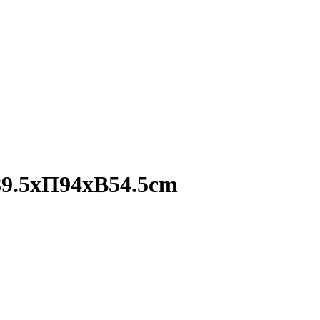
89.5xΠ94xΒ54.5cm