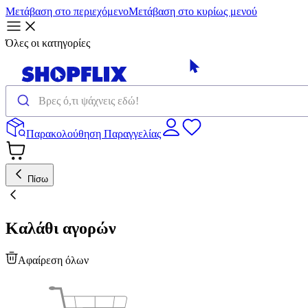
Μετάβαση στο περιεχόμενο
Μετάβαση στο κυρίως μενού
Όλες οι κατηγορίες
Παρακολούθηση Παραγγελίας
Πίσω
Καλάθι αγορών
Αφαίρεση όλων