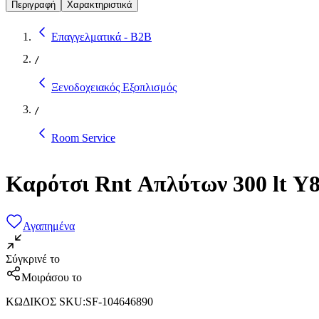
Περιγραφή
Χαρακτηριστικά
Επαγγελματικά - B2B
/
Ξενοδοχειακός Εξοπλισμός
/
Room Service
Καρότσι Rnt Απλύτων 300 lt Υ
Αγαπημένα
Σύγκρινέ το
Μοιράσου το
ΚΩΔΙΚΟΣ SKU
:
SF-104646890