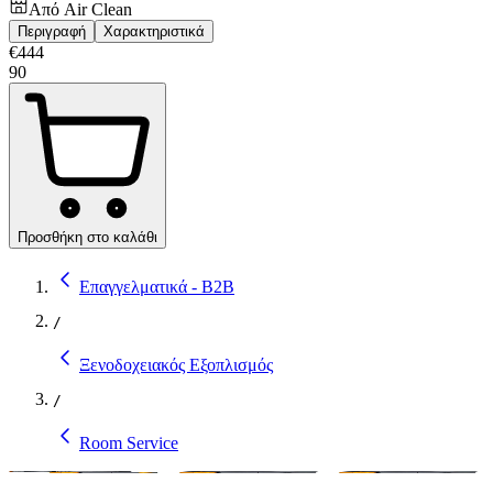
Από
Air Clean
Περιγραφή
Χαρακτηριστικά
€
444
90
Προσθήκη στο καλάθι
Επαγγελματικά - B2B
/
Ξενοδοχειακός Εξοπλισμός
/
Room Service