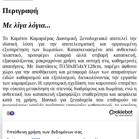
Περιγραφή
Με λίγα λόγια...
Το Καρότσι Καμαριέρας Διανομική Ξενοδοχειακό αποτελεί την
ιδανική λύση για την αποτελεσματική και οργανωμένη
εξυπηρέτηση των δωματίων. Κατασκευασμένο από ανθεκτικό
πλαστικό, προσφέρει ελαφριά αλλά στιβαρή κατασκευή,
εξασφαλίζοντας μακροχρόνια χρήση και αντοχή στις καθημερινές
απαιτήσεις. Με διαστάσεις Π150xΒ54xΥ128cm, παρέχει άφθονο
χώρο για την αποθήκευση και μεταφορά όλων των απαραίτητων
ειδών καθαρισμού και εξοπλισμού, διευκολύνοντας την εργασία
των καμαριέρων. Η εργονομική σχεδίαση του καροτσιού επιτρέπει
την εύκολη μετακίνηση σε στενούς διαδρόμους και δωμάτια, ενώ η
ανθεκτική του κατασκευή εξασφαλίζει σταθερότητα και ασφάλεια
κατά τη χρήση. Ιδανικό για ξενοδοχεία που επιθυμούν να
προσφέρουν υψηλής ποιότητας υπηρεσίες καθαρισμού, το καρότσι
αυτό συνδυάζει λειτουργικότητα και αισθητική, κάνοντας την
καθημερινή εργασία πιο αποδοτική και ευχάριστη. Ένα απαραίτητο
εργαλείο για κάθε επαγγελματία στον τομέα της φιλοξενίας.
Υπεύθυνη χρήση των δεδομένων σας
Χαρακτηριστικά