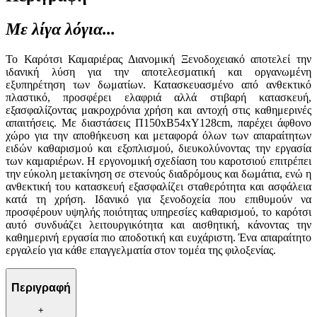
Με λίγα λόγια...
Το Καρότσι Καμαριέρας Διανομική Ξενοδοχειακό αποτελεί την
ιδανική λύση για την αποτελεσματική και οργανωμένη
εξυπηρέτηση των δωματίων. Κατασκευασμένο από ανθεκτικό
πλαστικό, προσφέρει ελαφριά αλλά στιβαρή κατασκευή,
εξασφαλίζοντας μακροχρόνια χρήση και αντοχή στις καθημερινές
απαιτήσεις. Με διαστάσεις Π150xΒ54xΥ128cm, παρέχει άφθονο
χώρο για την αποθήκευση και μεταφορά όλων των απαραίτητων
ειδών καθαρισμού και εξοπλισμού, διευκολύνοντας την εργασία
των καμαριέρων. Η εργονομική σχεδίαση του καροτσιού επιτρέπει
την εύκολη μετακίνηση σε στενούς διαδρόμους και δωμάτια, ενώ η
ανθεκτική του κατασκευή εξασφαλίζει σταθερότητα και ασφάλεια
κατά τη χρήση. Ιδανικό για ξενοδοχεία που επιθυμούν να
προσφέρουν υψηλής ποιότητας υπηρεσίες καθαρισμού, το καρότσι
αυτό συνδυάζει λειτουργικότητα και αισθητική, κάνοντας την
καθημερινή εργασία πιο αποδοτική και ευχάριστη. Ένα απαραίτητο
εργαλείο για κάθε επαγγελματία στον τομέα της φιλοξενίας.
Περιγραφή
+