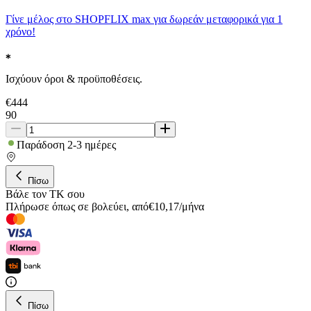
Γίνε μέλος στο SHOPFLIX max για δωρεάν μεταφορικά για 1
χρόνο!
Ισχύουν όροι & προϋποθέσεις.
€
444
90
Παράδοση 2-3 ημέρες
Πίσω
Βάλε τον ΤΚ σου
Πλήρωσε όπως σε βολεύει
,
από
€
10,17
/
μήνα
Πίσω