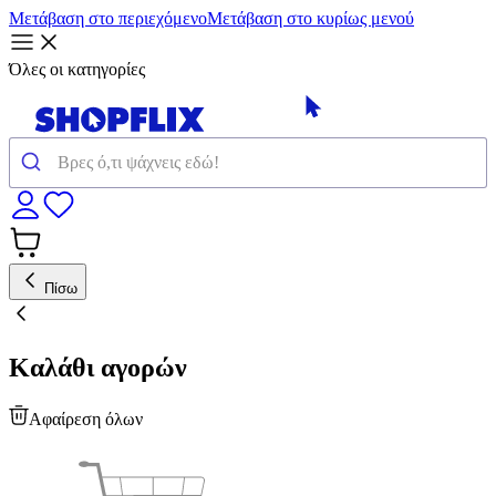
Μετάβαση στο περιεχόμενο
Μετάβαση στο κυρίως μενού
Όλες οι κατηγορίες
Πίσω
Καλάθι αγορών
Αφαίρεση όλων