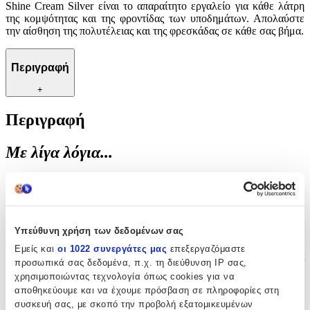
Shine Cream Silver είναι το απαραίτητο εργαλείο για κάθε λάτρη
της κομψότητας και της φροντίδας των υποδημάτων. Απολαύστε
την αίσθηση της πολυτέλειας και της φρεσκάδας σε κάθε σας βήμα.
Περιγραφή
+
Περιγραφή
Με λίγα λόγια...
Ανακαλύψτε την απόλυτη λύση για την περιποίηση των
υποδημάτων σας με το Instant Shine Cream Silver. Ιδανικό για
όσους επιθυμούν να διατηρούν τα παπούτσια τους σε άψογη
κατάσταση, αυτό το γυαλιστικό προσφέρει άμεση λάμψη και
Υπεύθυνη χρήση των δεδομένων σας
προστασία. Η μοναδική του σύνθεση εξασφαλίζει βαθιά
ενυδάτωση και ανανέωση του χρώματος, κάνοντας τα παπούτσια
Εμείς και
οι 1022 συνεργάτες μας
επεξεργαζόμαστε
σας να φαίνονται σαν καινούργια. Εύκολο στη χρήση, το Instant
προσωπικά σας δεδομένα, π.χ. τη διεύθυνση IP σας,
Shine Cream Silver είναι το απαραίτητο εργαλείο για κάθε λάτρη
χρησιμοποιώντας τεχνολογία όπως cookies για να
της κομψότητας και της φροντίδας των υποδημάτων. Απολαύστε
αποθηκεύουμε και να έχουμε πρόσβαση σε πληροφορίες στη
την αίσθηση της πολυτέλειας και της φρεσκάδας σε κάθε σας βήμα.
συσκευή σας, με σκοπό την προβολή εξατομικευμένων