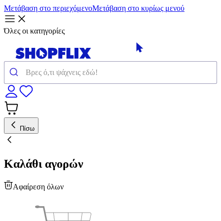
Μετάβαση στο περιεχόμενο
Μετάβαση στο κυρίως μενού
Όλες οι κατηγορίες
Πίσω
Καλάθι αγορών
Αφαίρεση όλων