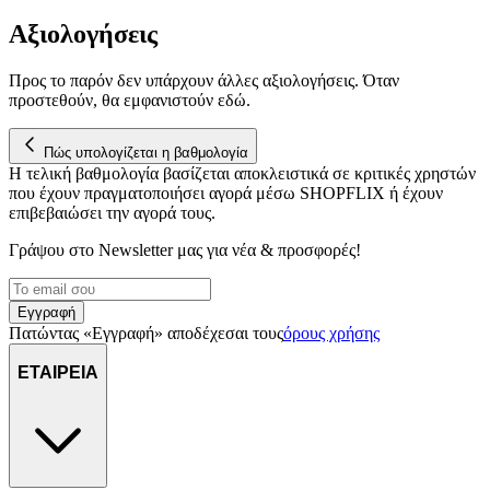
μας επεξεργαζόμαστε προσωπικά σας δεδομένα, π.χ. τη
Αξιολογήσεις
διεύθυνση IP σας, χρησιμοποιώντας τεχνολογία όπως cookies
για να αποθηκεύουμε και να έχουμε πρόσβαση σε πληροφορίες
στη συσκευή σας, με σκοπό την προβολή εξατομικευμένων
Προς το παρόν δεν υπάρχουν άλλες αξιολογήσεις. Όταν
διαφημίσεων και περιεχομένου, τις μετρήσεις σχετικά με
προστεθούν, θα εμφανιστούν εδώ.
διαφημίσεις και περιεχόμενο, την καλύτερη εικόνα του κοινού
μας και την ανάπτυξη προϊόντων. Επίσης, κοινοποιούμε
Πώς υπολογίζεται η βαθμολογία
πληροφορίες σχετικά με την από μέρους σας χρήση της
Η τελική βαθμολογία βασίζεται αποκλειστικά σε κριτικές χρηστών
τοποθεσίας μας στους συνεργάτες μέσων κοινωνικής
που έχουν πραγματοποιήσει αγορά μέσω SHOPFLIX ή έχουν
δικτύωσης, διαφημίσεων και ανάλυσης.
επιβεβαιώσει την αγορά τους.
Γράψου στο Νewsletter μας για νέα & προσφορές!
Εγγραφή
Πατώντας «Εγγραφή» αποδέχεσαι τους
όρους χρήσης
ΕΤΑΙΡΕΙΑ