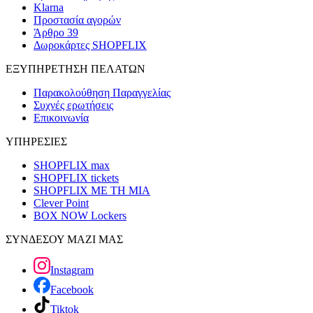
Klarna
Προστασία αγορών
Άρθρο 39
Δωροκάρτες SHOPFLIX
ΕΞΥΠΗΡΕΤΗΣΗ ΠΕΛΑΤΩΝ
Παρακολούθηση Παραγγελίας
Συχνές ερωτήσεις
Επικοινωνία
ΥΠΗΡΕΣΙΕΣ
SHOPFLIX max
SHOPFLIX tickets
SHOPFLIX ΜΕ ΤΗ ΜΙΑ
Clever Point
BOX NOW Lockers
ΣΥΝΔΕΣΟΥ ΜΑΖΙ ΜΑΣ
Instagram
Facebook
Tiktok