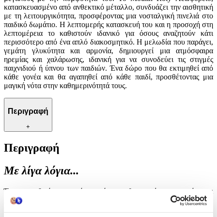
κατασκευασμένο από ανθεκτικό μέταλλο, συνδυάζει την αισθητική
με τη λειτουργικότητα, προσφέροντας μια νοσταλγική πινελιά στο
παιδικό δωμάτιο. Η λεπτομερής κατασκευή του και η προσοχή στη
λεπτομέρεια το καθιστούν ιδανικό για όσους αναζητούν κάτι
περισσότερο από ένα απλό διακοσμητικό. Η μελωδία που παράγει,
γεμάτη γλυκύτητα και αρμονία, δημιουργεί μια ατμόσφαιρα
ηρεμίας και χαλάρωσης, ιδανική για να συνοδεύει τις στιγμές
παιχνιδιού ή ύπνου των παιδιών. Ένα δώρο που θα εκτιμηθεί από
κάθε γονέα και θα αγαπηθεί από κάθε παιδί, προσθέτοντας μια
μαγική νότα στην καθημερινότητά τους.
Περιγραφή
+
Περιγραφή
Με λίγα λόγια...
Ένα μοναδικό μουσικό κουτί που θα μαγέψει μικρούς και
μεγάλους με την κομψότητά του. Το Moulin Roty Λεωφορείο,
κατασκευασμένο από ανθεκτικό μέταλλο, συνδυάζει την αισθητική