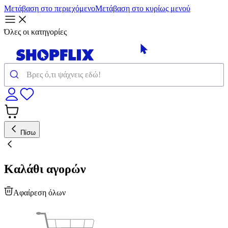
Μετάβαση στο περιεχόμενο
Μετάβαση στο κυρίως μενού
Όλες οι κατηγορίες
Πίσω
Καλάθι αγορών
Αφαίρεση όλων