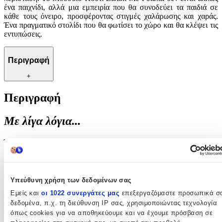
ένα παιχνίδι, αλλά μια εμπειρία που θα συνοδεύει τα παιδιά σε
κάθε τους όνειρο, προσφέροντας στιγμές χαλάρωσης και χαράς.
Ένα πραγματικό στολίδι που θα φωτίσει το χώρο και θα κλέψει τις
εντυπώσεις.
Περιγραφή
+
Περιγραφή
Με λίγα λόγια...
Ένα μοναδικό μουσικό κουτί που συνδυάζει την παιδική αθωότητα
με την κομψότητα, το Μουσικό Κουτί Ζωάκι Με Γυαλιά είναι η
ιδανική προσθήκη για κάθε παιδικό δωμάτιο. Με διαστάσεις
19.5x11.7x12.8cm, αυτό το καφέ αξεσουάρ από την Kaeming
προσφέρει μια γλυκιά μελωδία που θα μαγέψει μικρούς και
Υπεύθυνη χρήση των δεδομένων σας
μεγάλους. Το χαριτωμένο ζωάκι με τα γυαλιά του προσθέτει μια
Εμείς και
οι 1022 συνεργάτες μας
επεξεργαζόμαστε προσωπικά σ
παιχνιδιάρικη πινελιά, κάνοντας το κουτί όχι μόνο λειτουργικό
δεδομένα, π.χ. τη διεύθυνση IP σας, χρησιμοποιώντας τεχνολογία
αλλά και διακοσμητικό. Η προσεγμένη κατασκευή και η υψηλή
όπως cookies για να αποθηκεύουμε και να έχουμε πρόσβαση σε
ποιότητα υλικών εξασφαλίζουν αντοχή και μακροχρόνια χρήση,