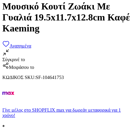
Μουσικό Κουτί Ζωάκι Με
Γυαλιά 19.5x11.7x12.8cm Καφέ
Kaeming
Αγαπημένα
Σύγκρινέ το
Μοιράσου το
ΚΩΔΙΚΟΣ SKU
:
SF-104641753
Γίνε μέλος στο SHOPFLIX max για δωρεάν μεταφορικά για 1
χρόνο!