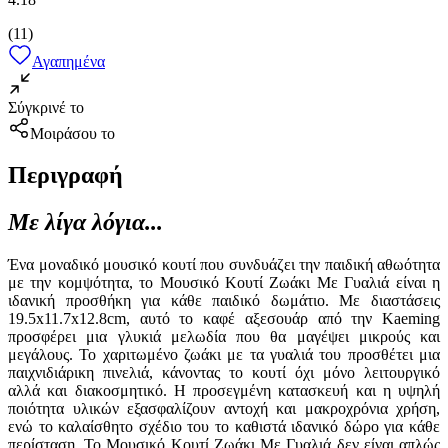
(
11
)
Αγαπημένα
Σύγκρινέ το
Μοιράσου το
Περιγραφή
Με λίγα λόγια...
Ένα μοναδικό μουσικό κουτί που συνδυάζει την παιδική αθωότητα
με την κομψότητα, το Μουσικό Κουτί Ζωάκι Με Γυαλιά είναι η
ιδανική προσθήκη για κάθε παιδικό δωμάτιο. Με διαστάσεις
19.5x11.7x12.8cm, αυτό το καφέ αξεσουάρ από την Kaeming
προσφέρει μια γλυκιά μελωδία που θα μαγέψει μικρούς και
μεγάλους. Το χαριτωμένο ζωάκι με τα γυαλιά του προσθέτει μια
παιχνιδιάρικη πινελιά, κάνοντας το κουτί όχι μόνο λειτουργικό
αλλά και διακοσμητικό. Η προσεγμένη κατασκευή και η υψηλή
ποιότητα υλικών εξασφαλίζουν αντοχή και μακροχρόνια χρήση,
ενώ το καλαίσθητο σχέδιο του το καθιστά ιδανικό δώρο για κάθε
περίσταση. Το Μουσικό Κουτί Ζωάκι Με Γυαλιά δεν είναι απλώς