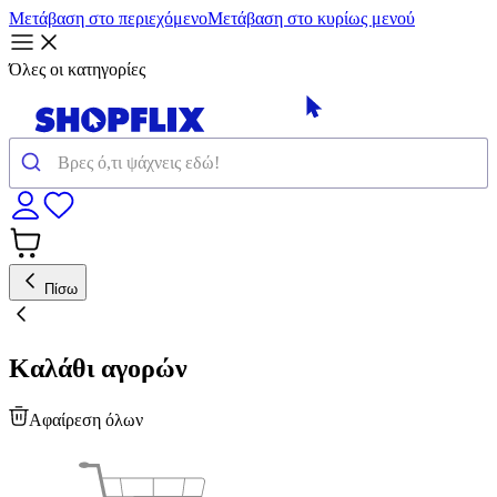
Μετάβαση στο περιεχόμενο
Μετάβαση στο κυρίως μενού
Όλες οι κατηγορίες
Πίσω
Καλάθι αγορών
Αφαίρεση όλων