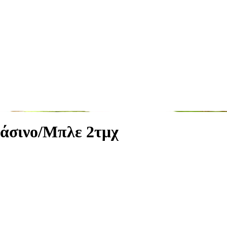
άσινο/Μπλε 2τμχ