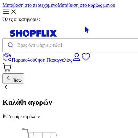
Μετάβαση στο περιεχόμενο
Μετάβαση στο κυρίως μενού
Όλες οι κατηγορίες
Παρακολούθηση Παραγγελίας
Πίσω
Καλάθι αγορών
Αφαίρεση όλων