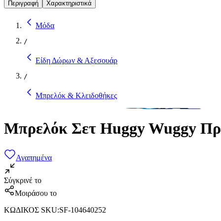
Περιγραφή
Χαρακτηριστικά
Μόδα
/
Είδη Δώρων & Αξεσουάρ
/
Μπρελόκ & Κλειδοθήκες
Μπρελόκ Σετ Huggy Wuggy Πρ
Αγαπημένα
Σύγκρινέ το
Μοιράσου το
ΚΩΔΙΚΟΣ SKU
:
SF-104640252