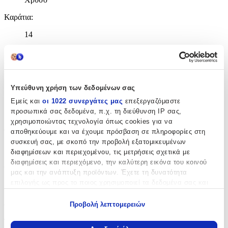
Καράτια
:
14
Κ
Δίχρωμη
:
Όχι
Υπεύθυνη χρήση των δεδομένων σας
Επιχρυσωμένη
:
Εμείς και
οι 1022 συνεργάτες μας
επεξεργαζόμαστε
προσωπικά σας δεδομένα, π.χ. τη διεύθυνση IP σας,
Όχι
χρησιμοποιώντας τεχνολογία όπως cookies για να
Φύλο
:
αποθηκεύουμε και να έχουμε πρόσβαση σε πληροφορίες στη
συσκευή σας, με σκοπό την προβολή εξατομικευμένων
Unisex
διαφημίσεων και περιεχομένου, τις μετρήσεις σχετικά με
διαφημίσεις και περιεχόμενο, την καλύτερη εικόνα του κοινού
Χρώμα Υλικού
:
μας και την ανάπτυξη προϊόντων. Έχετε τη δυνατότητα
Κίτρινο
επιλογής ως προς το ποιος χρησιμοποιεί τα δεδομένα σας και
για ποιους σκοπούς.
Λεπτομέρειες
Προβολή λεπτομερειών
Εάν μας επιτρέπετε, θα θέλαμε επίσης:
Τύπος
:
Να συλλέξουμε πληροφορίες σχετικά με τη γεωγραφική