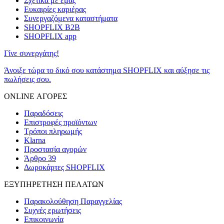
Σχετικά με εμάς
Ευκαιρίες καριέρας
Συνεργαζόμενα καταστήματα
SHOPFLIX B2B
SHOPFLIX app
Γίνε συνεργάτης!
Άνοιξε τώρα το δικό σου κατάστημα SHOPFLIX και αύξησε τις
πωλήσεις σου.
ONLINE ΑΓΟΡΕΣ
Παραδόσεις
Επιστροφές προϊόντων
Τρόποι πληρωμής
Klarna
Προστασία αγορών
Άρθρο 39
Δωροκάρτες SHOPFLIX
ΕΞΥΠΗΡΕΤΗΣΗ ΠΕΛΑΤΩΝ
Παρακολούθηση Παραγγελίας
Συχνές ερωτήσεις
Επικοινωνία