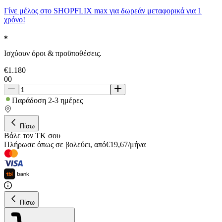
Γίνε μέλος στο SHOPFLIX max για δωρεάν μεταφορικά για 1
χρόνο!
Ισχύουν όροι & προϋποθέσεις.
€
1.180
00
Παράδοση 2-3 ημέρες
Πίσω
Βάλε τον ΤΚ σου
Πλήρωσε όπως σε βολεύει
,
από
€
19,67
/
μήνα
Πίσω