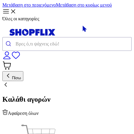
Μετάβαση στο περιεχόμενο
Μετάβαση στο κυρίως μενού
Όλες οι κατηγορίες
Πίσω
Καλάθι αγορών
Αφαίρεση όλων