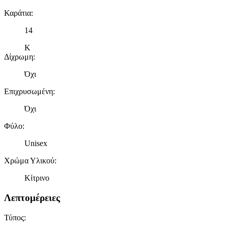
τοποθεσίας μας στους συνεργάτες μέσων κοινωνικής
Καράτια
:
δικτύωσης, διαφημίσεων και ανάλυσης.
14
Κ
Δίχρωμη
:
Όχι
Επιχρυσωμένη
:
Όχι
Φύλο
:
Unisex
Χρώμα Υλικού
:
Κίτρινο
Λεπτομέρειες
Τύπος
: