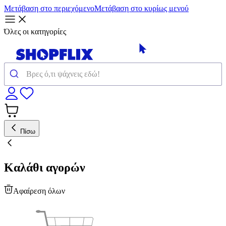
Μετάβαση στο περιεχόμενο
Μετάβαση στο κυρίως μενού
Όλες οι κατηγορίες
Πίσω
Καλάθι αγορών
Αφαίρεση όλων