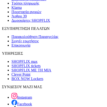
Τρόποι πληρωμής
Klarna
Προστασία αγορών
Άρθρο 39
Δωροκάρτες SHOPFLIX
ΕΞΥΠΗΡΕΤΗΣΗ ΠΕΛΑΤΩΝ
Παρακολούθηση Παραγγελίας
Συχνές ερωτήσεις
Επικοινωνία
ΥΠΗΡΕΣΙΕΣ
SHOPFLIX max
SHOPFLIX tickets
SHOPFLIX ΜΕ ΤΗ ΜΙΑ
Clever Point
BOX NOW Lockers
ΣΥΝΔΕΣΟΥ ΜΑΖΙ ΜΑΣ
Instagram
Facebook