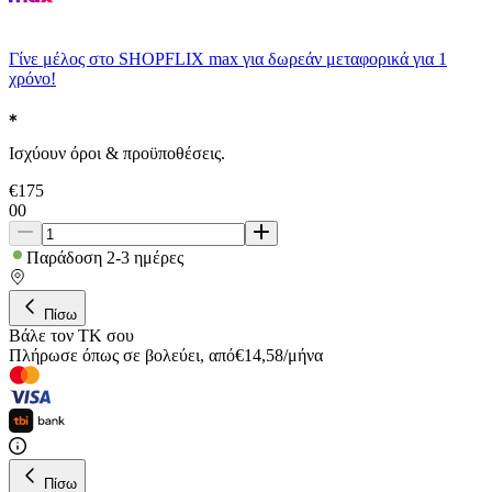
Γίνε μέλος στο SHOPFLIX max για δωρεάν μεταφορικά για 1
χρόνο!
Ισχύουν όροι & προϋποθέσεις.
€
175
00
Παράδοση 2-3 ημέρες
Πίσω
Βάλε τον ΤΚ σου
Πλήρωσε όπως σε βολεύει
,
από
€
14,58
/
μήνα
Πίσω