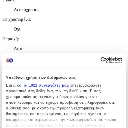
Λευκόχρυσος
Επιχρυσωμένα
:
Όχι
Περιοχή
:
Αυτί
Σετ
:
Όχι
Καράτια
:
Υπεύθυνη χρήση των δεδομένων σας
Εμείς και
οι 1022 συνεργάτες μας
επεξεργαζόμαστε
14K
προσωπικά σας δεδομένα, π.χ. τη διεύθυνση IP σας,
χρησιμοποιώντας τεχνολογία όπως cookies για να
K
αποθηκεύουμε και να έχουμε πρόσβαση σε πληροφορίες στη
Έξτρα Χαρακτηριστικά
συσκευή σας, με σκοπό την προβολή εξατομικευμένων
διαφημίσεων και περιεχομένου, τις μετρήσεις σχετικά με
Piercing
:
διαφημίσεις και περιεχόμενο, την καλύτερη εικόνα του κοινού
μας και την ανάπτυξη προϊόντων. Έχετε τη δυνατότητα