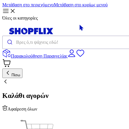
Μετάβαση στο περιεχόμενο
Μετάβαση στο κυρίως μενού
Όλες οι κατηγορίες
Παρακολούθηση Παραγγελίας
Πίσω
Καλάθι αγορών
Αφαίρεση όλων