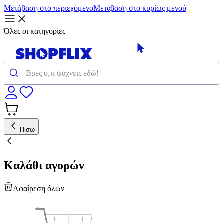
Μετάβαση στο περιεχόμενο
Μετάβαση στο κυρίως μενού
Όλες οι κατηγορίες
Πίσω
Καλάθι αγορών
Αφαίρεση όλων