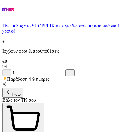
Γίνε μέλος στο SHOPFLIX max για δωρεάν μεταφορικά για 1
χρόνο!
Ισχύουν όροι & προϋποθέσεις.
€
8
94
Παράδοση 4-9 ημέρες
Πίσω
Βάλε τον ΤΚ σου