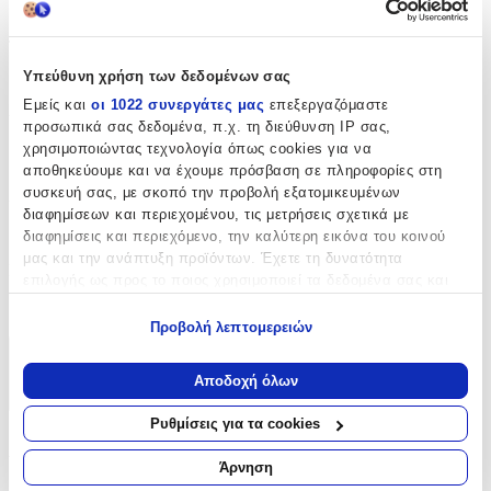
Όχι
Τύπος
:
Υπεύθυνη χρήση των δεδομένων σας
Μπρελόκ
Εμείς και
οι 1022 συνεργάτες μας
επεξεργαζόμαστε
Υλικό
:
προσωπικά σας δεδομένα, π.χ. τη διεύθυνση IP σας,
χρησιμοποιώντας τεχνολογία όπως cookies για να
Υφασμάτινο
αποθηκεύουμε και να έχουμε πρόσβαση σε πληροφορίες στη
συσκευή σας, με σκοπό την προβολή εξατομικευμένων
Χρώμα
:
διαφημίσεων και περιεχομένου, τις μετρήσεις σχετικά με
Λευκό
διαφημίσεις και περιεχόμενο, την καλύτερη εικόνα του κοινού
μας και την ανάπτυξη προϊόντων. Έχετε τη δυνατότητα
Κατασκευαστής
:
επιλογής ως προς το ποιος χρησιμοποιεί τα δεδομένα σας και
για ποιους σκοπούς.
OEM
Προβολή λεπτομερειών
Εάν μας επιτρέπετε, θα θέλαμε επίσης:
Χαρακτηριστικά
Να συλλέξουμε πληροφορίες σχετικά με τη γεωγραφική
Αποδοχή όλων
σας τοποθεσία, οι οποίες μπορεί να είναι ακριβείς σε
+
απόσταση μερικών μέτρων
Ρυθμίσεις για τα cookies
Να αναγνωρίσουμε τη συσκευή σας σαρώνοντας ενεργά
Χαρακτηριστικά
για συγκεκριμένα χαρακτηριστικά (δακτυλικό αποτύπωμα)
Άρνηση
Μάθετε περισσότερα σχετικά με τον τρόπο επεξεργασίας των