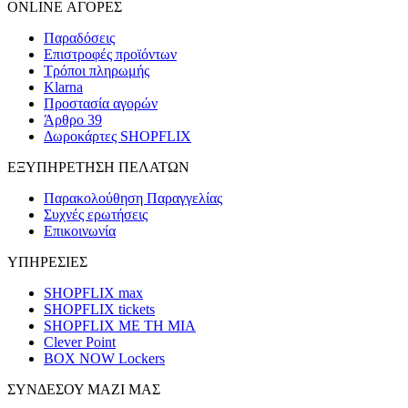
ONLINE ΑΓΟΡΕΣ
Παραδόσεις
Επιστροφές προϊόντων
Τρόποι πληρωμής
Klarna
Προστασία αγορών
Άρθρο 39
Δωροκάρτες SHOPFLIX
ΕΞΥΠΗΡΕΤΗΣΗ ΠΕΛΑΤΩΝ
Παρακολούθηση Παραγγελίας
Συχνές ερωτήσεις
Επικοινωνία
ΥΠΗΡΕΣΙΕΣ
SHOPFLIX max
SHOPFLIX tickets
SHOPFLIX ΜΕ ΤΗ ΜΙΑ
Clever Point
BOX NOW Lockers
ΣΥΝΔΕΣΟΥ ΜΑΖΙ ΜΑΣ