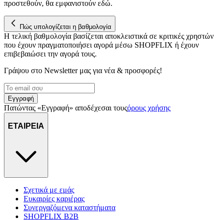
προστεθούν, θα εμφανιστούν εδώ.
μετρήσεις σχετικά με διαφημίσεις και περιεχόμενο, την καλύτερη
εικόνα του κοινού μας και την ανάπτυξη προϊόντων. Επίσης,
κοινοποιούμε πληροφορίες σχετικά με την από μέρους σας χρήση τ
Πώς υπολογίζεται η βαθμολογία
τοποθεσίας μας στους συνεργάτες μέσων κοινωνικής δικτύωσης,
Η τελική βαθμολογία βασίζεται αποκλειστικά σε κριτικές χρηστών
που έχουν πραγματοποιήσει αγορά μέσω SHOPFLIX ή έχουν
διαφημίσεων και ανάλυσης.
επιβεβαιώσει την αγορά τους.
Γράψου στο Νewsletter μας για νέα & προσφορές!
Εγγραφή
Πατώντας «Εγγραφή» αποδέχεσαι τους
όρους χρήσης
ΕΤΑΙΡΕΙΑ
Σχετικά με εμάς
Ευκαιρίες καριέρας
Συνεργαζόμενα καταστήματα
SHOPFLIX B2B