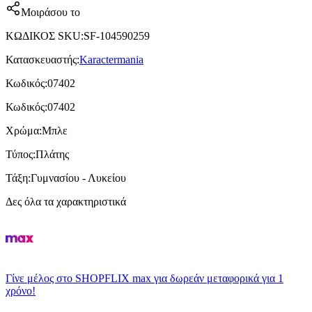
Μοιράσου το
ΚΩΔΙΚΟΣ SKU
:
SF-104590259
Κατασκευαστής
:
Karactermania
Κωδικός
:
07402
Κωδικός
:
07402
Χρώμα
:
Μπλε
Τύπος
:
Πλάτης
Τάξη
:
Γυμνασίου - Λυκείου
Δες όλα τα χαρακτηριστικά
Γίνε μέλος στο SHOPFLIX max για δωρεάν μεταφορικά για 1
χρόνο!