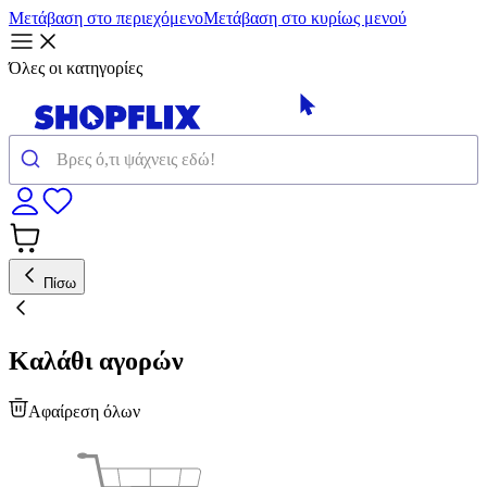
Μετάβαση στο περιεχόμενο
Μετάβαση στο κυρίως μενού
Όλες οι κατηγορίες
Πίσω
Καλάθι αγορών
Αφαίρεση όλων