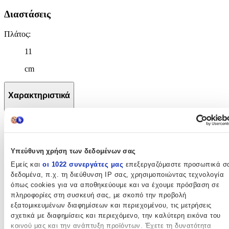
Διαστάσεις
Πλάτος
:
11
cm
Χαρακτηριστικά
+
Χαρακτηριστικά
Υπεύθυνη χρήση των δεδομένων σας
Κατασκευαστής
:
Εμείς και
οι 1022 συνεργάτες μας
επεξεργαζόμαστε προσωπικά σ
Karactermania
δεδομένα, π.χ. τη διεύθυνση IP σας, χρησιμοποιώντας τεχνολογία
όπως cookies για να αποθηκεύουμε και να έχουμε πρόσβαση σε
Βασικά Χαρακτηριστικά
πληροφορίες στη συσκευή σας, με σκοπό την προβολή
εξατομικευμένων διαφημίσεων και περιεχομένου, τις μετρήσεις
Χρώμα
:
σχετικά με διαφημίσεις και περιεχόμενο, την καλύτερη εικόνα του
κοινού μας και την ανάπτυξη προϊόντων. Έχετε τη δυνατότητα