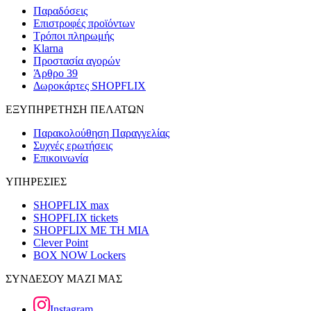
Παραδόσεις
Επιστροφές προϊόντων
Τρόποι πληρωμής
Klarna
Προστασία αγορών
Άρθρο 39
Δωροκάρτες SHOPFLIX
ΕΞΥΠΗΡΕΤΗΣΗ ΠΕΛΑΤΩΝ
Παρακολούθηση Παραγγελίας
Συχνές ερωτήσεις
Επικοινωνία
ΥΠΗΡΕΣΙΕΣ
SHOPFLIX max
SHOPFLIX tickets
SHOPFLIX ΜΕ ΤΗ ΜΙΑ
Clever Point
BOX NOW Lockers
ΣΥΝΔΕΣΟΥ ΜΑΖΙ ΜΑΣ
Instagram