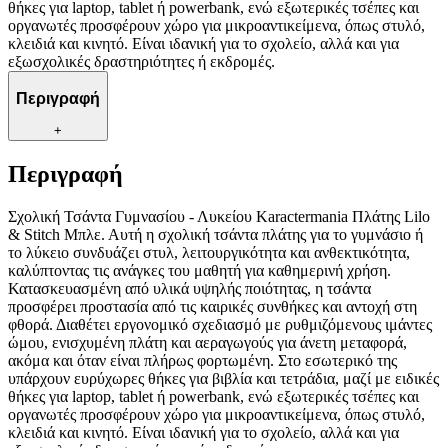
θήκες για laptop, tablet ή powerbank, ενώ εξωτερικές τσέπες και
οργανωτές προσφέρουν χώρο για μικροαντικείμενα, όπως στυλό,
κλειδιά και κινητό. Είναι ιδανική για το σχολείο, αλλά και για
εξωσχολικές δραστηριότητες ή εκδρομές.
Περιγραφή
+
Περιγραφή
Σχολική Τσάντα Γυμνασίου - Λυκείου Karactermania Πλάτης Lilo
& Stitch Μπλε. Αυτή η σχολική τσάντα πλάτης για το γυμνάσιο ή
το λύκειο συνδυάζει στυλ, λειτουργικότητα και ανθεκτικότητα,
καλύπτοντας τις ανάγκες του μαθητή για καθημερινή χρήση.
Κατασκευασμένη από υλικά υψηλής ποιότητας, η τσάντα
προσφέρει προστασία από τις καιρικές συνθήκες και αντοχή στη
φθορά. Διαθέτει εργονομικό σχεδιασμό με ρυθμιζόμενους ιμάντες
ώμου, ενισχυμένη πλάτη και αεραγωγούς για άνετη μεταφορά,
ακόμα και όταν είναι πλήρως φορτωμένη. Στο εσωτερικό της
υπάρχουν ευρύχωρες θήκες για βιβλία και τετράδια, μαζί με ειδικές
θήκες για laptop, tablet ή powerbank, ενώ εξωτερικές τσέπες και
οργανωτές προσφέρουν χώρο για μικροαντικείμενα, όπως στυλό,
κλειδιά και κινητό. Είναι ιδανική για το σχολείο, αλλά και για