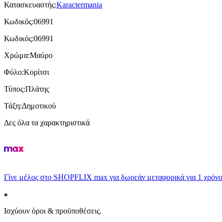
Κατασκευαστής
:
Karactermania
Κωδικός
:
06991
Κωδικός
:
06991
Χρώμα
:
Μαύρο
Φύλο
:
Κορίτσι
Τύπος
:
Πλάτης
Τάξη
:
Δημοτικού
Δες όλα τα χαρακτηριστικά
Γίνε μέλος στο SHOPFLIX max για δωρεάν μεταφορικά για 1 χρόνο
Ισχύουν όροι & προϋποθέσεις.