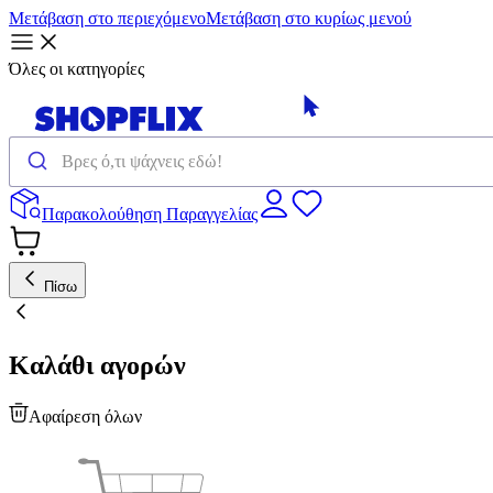
Μετάβαση στο περιεχόμενο
Μετάβαση στο κυρίως μενού
Όλες οι κατηγορίες
Παρακολούθηση Παραγγελίας
Πίσω
Καλάθι αγορών
Αφαίρεση όλων