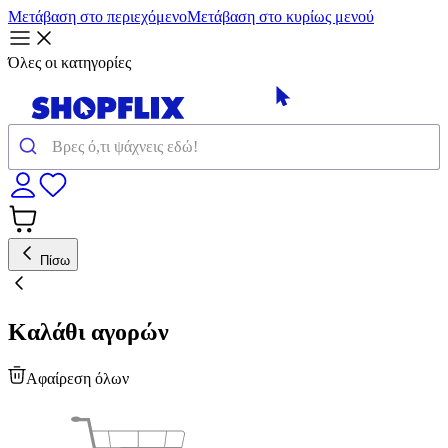
Μετάβαση στο περιεχόμενο
Μετάβαση στο κυρίως μενού
Όλες οι κατηγορίες
Πίσω
Καλάθι αγορών
Αφαίρεση όλων