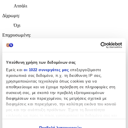
Ατσάλι
Δίχρωμη
:
Όχι
Επιχρυσωμένη
:
Όχι
Φύλο
:
Υπεύθυνη χρήση των δεδομένων σας
Γυναίκα
Εμείς και
οι 1022 συνεργάτες μας
επεξεργαζόμαστε
Χρώμα Υλικού
:
προσωπικά σας δεδομένα, π.χ. τη διεύθυνση IP σας,
χρησιμοποιώντας τεχνολογία όπως cookies για να
Λευκό
αποθηκεύουμε και να έχουμε πρόσβαση σε πληροφορίες στη
συσκευή σας, με σκοπό την προβολή εξατομικευμένων
Λεπτομέρειες
διαφημίσεων και περιεχομένου, τις μετρήσεις σχετικά με
διαφημίσεις και περιεχόμενο, την καλύτερη εικόνα του κοινού
Τύπος
:
μας και την ανάπτυξη προϊόντων. Έχετε τη δυνατότητα
Ποδιού
επιλογής ως προς το ποιος χρησιμοποιεί τα δεδομένα σας και
για ποιους σκοπούς.
Προβολή λεπτομερειών