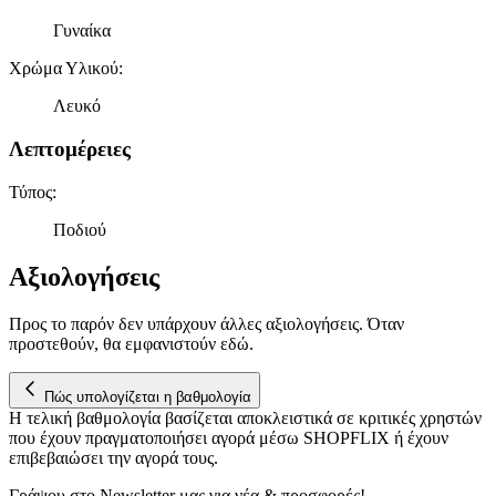
μας και την ανάπτυξη προϊόντων. Επίσης, κοινοποιούμε
Γυναίκα
πληροφορίες σχετικά με την από μέρους σας χρήση της
τοποθεσίας μας στους συνεργάτες μέσων κοινωνικής
Χρώμα Υλικού
:
δικτύωσης, διαφημίσεων και ανάλυσης.
Λευκό
Λεπτομέρειες
Τύπος
:
Ποδιού
Αξιολογήσεις
Προς το παρόν δεν υπάρχουν άλλες αξιολογήσεις. Όταν
προστεθούν, θα εμφανιστούν εδώ.
Πώς υπολογίζεται η βαθμολογία
Η τελική βαθμολογία βασίζεται αποκλειστικά σε κριτικές χρηστών
που έχουν πραγματοποιήσει αγορά μέσω SHOPFLIX ή έχουν
επιβεβαιώσει την αγορά τους.
Γράψου στο Νewsletter μας για νέα & προσφορές!