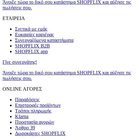
Άνοιξε τώρα το δικό σου κατάστημα SHOPFLIX και αύξησε τις
πωλήσεις σου.
ΕΤΑΙΡΕΙΑ
Σχετικά με εμάς
Ευκαιρίες καριέρας
Συνεργαζόμενα καταστήματα
SHOPFLIX B2B
SHOPFLIX app
Γίνε συνεργάτης!
Άνοιξε τώρα το δικό σου κατάστημα SHOPFLIX και αύξησε τις
πωλήσεις σου.
ONLINE ΑΓΟΡΕΣ
Παραδόσεις
Επιστροφές προϊόντων
Τρόποι πληρωμής
Klarna
Προστασία αγορών
Άρθρο 39
Δωροκάρτες SHOPFLIX