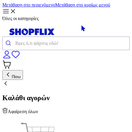
Μετάβαση στο περιεχόμενο
Μετάβαση στο κυρίως μενού
Όλες οι κατηγορίες
Πίσω
Καλάθι αγορών
Αφαίρεση όλων