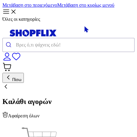
Μετάβαση στο περιεχόμενο
Μετάβαση στο κυρίως μενού
Όλες οι κατηγορίες
Πίσω
Καλάθι αγορών
Αφαίρεση όλων