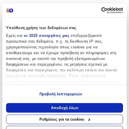
Ατσάλι
Δίχρωμη
:
Όχι
Υπεύθυνη χρήση των δεδομένων σας
Επιχρυσωμένη
:
Εμείς και
οι 1022 συνεργάτες μας
επεξεργαζόμαστε
προσωπικά σας δεδομένα, π.χ. τη διεύθυνση IP σας,
Όχι
χρησιμοποιώντας τεχνολογία όπως cookies για να
αποθηκεύουμε και να έχουμε πρόσβαση σε πληροφορίες στη
Φύλο
:
συσκευή σας, με σκοπό την προβολή εξατομικευμένων
διαφημίσεων και περιεχομένου, τις μετρήσεις σχετικά με
Unisex
διαφημίσεις και περιεχόμενο, την καλύτερη εικόνα του κοινού
Χρώμα Υλικού
:
μας και την ανάπτυξη προϊόντων. Έχετε τη δυνατότητα
επιλογής ως προς το ποιος χρησιμοποιεί τα δεδομένα σας και
Λευκό
για ποιους σκοπούς.
Προβολή λεπτομερειών
Εάν μας επιτρέπετε, θα θέλαμε επίσης:
Χαρακτηριστικά
Να συλλέξουμε πληροφορίες σχετικά με τη γεωγραφική
Αποδοχή όλων
+
σας τοποθεσία, οι οποίες μπορεί να είναι ακριβείς σε
απόσταση μερικών μέτρων
Ρυθμίσεις για τα cookies
Χαρακτηριστικά
Να αναγνωρίσουμε τη συσκευή σας σαρώνοντας ενεργά
για συγκεκριμένα χαρακτηριστικά (δακτυλικό αποτύπωμα)