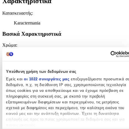
Χαρακτηριστικά
Κατασκευαστής
:
Karactermania
Βασικά Χαρακτηριστικά
Χρώμα
:
Μαύρο
Φύλο
:
Υπεύθυνη χρήση των δεδομένων σας
Κορίτσι
Εμείς και
οι 1022 συνεργάτες μας
επεξεργαζόμαστε προσωπικά σ
Τύπος
:
δεδομένα, π.χ. τη διεύθυνση IP σας, χρησιμοποιώντας τεχνολογία
όπως cookies για να αποθηκεύουμε και να έχουμε πρόσβαση σε
Πλάτης
πληροφορίες στη συσκευή σας, με σκοπό την προβολή
εξατομικευμένων διαφημίσεων και περιεχομένου, τις μετρήσεις
Τάξη
:
σχετικά με διαφημίσεις και περιεχόμενο, την καλύτερη εικόνα του
Δημοτικού
κοινού μας και την ανάπτυξη προϊόντων. Έχετε τη δυνατότητα
επιλογής ως προς το ποιος χρησιμοποιεί τα δεδομένα σας και για
Διαστάσεις
ποιους σκοπούς.