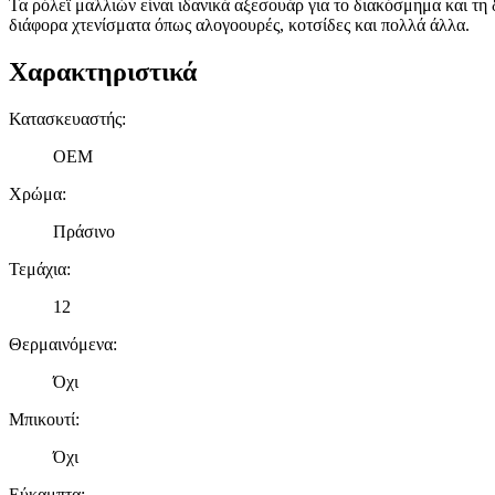
Τα ρόλεϊ μαλλιών είναι ιδανικά αξεσουάρ για το διακόσμημα και τ
διάφορα χτενίσματα όπως αλογοουρές, κοτσίδες και πολλά άλλα.
Χαρακτηριστικά
Κατασκευαστής
:
OEM
Χρώμα
:
Πράσινο
Τεμάχια
:
12
Θερμαινόμενα
:
Όχι
Μπικουτί
:
Όχι
Εύκαμπτα
: