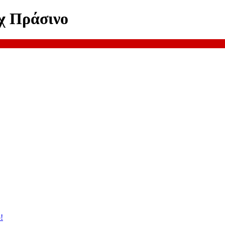
χ Πράσινο
!