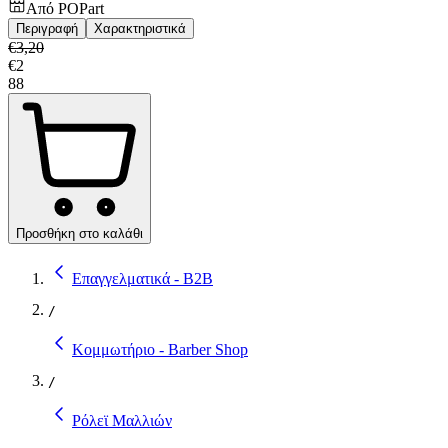
Από
POPart
Περιγραφή
Χαρακτηριστικά
€
3,20
€
2
88
Προσθήκη στο καλάθι
Επαγγελματικά - B2B
/
Κομμωτήριο - Barber Shop
/
Ρόλεϊ Μαλλιών