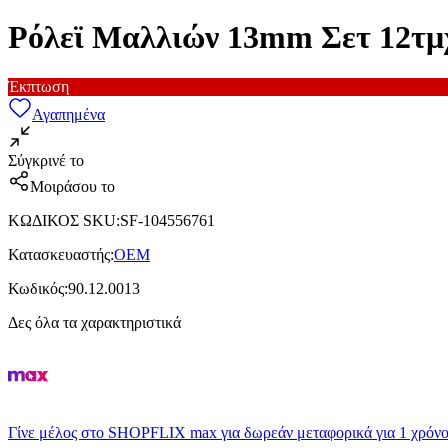
Ρόλεϊ Μαλλιών 13mm Σετ 12τμ
Έκπτωση
Αγαπημένα
Σύγκρινέ το
Μοιράσου το
ΚΩΔΙΚΟΣ SKU
:
SF-104556761
Κατασκευαστής
:
OEM
Κωδικός
:
90.12.0013
Δες όλα τα χαρακτηριστικά
Γίνε μέλος στο SHOPFLIX max για δωρεάν μεταφορικά για 1 χρόνο