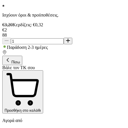
Ισχύουν όροι & προϋποθέσεις.
€
3,20
Κερδίζεις
: €
0,32
€
2
88
Παράδοση 2-3 ημέρες
Πίσω
Βάλε τον ΤΚ σου
Προσθήκη στο καλάθι
Αγορά από