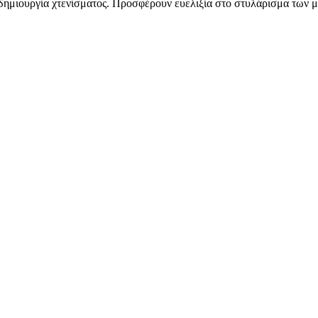
η δημιουργία χτενίσματος. Προσφέρουν ευελιξία στο στυλάρισμα των