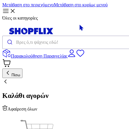
Μετάβαση στο περιεχόμενο
Μετάβαση στο κυρίως μενού
Όλες οι κατηγορίες
Παρακολούθηση Παραγγελίας
Πίσω
Καλάθι αγορών
Αφαίρεση όλων