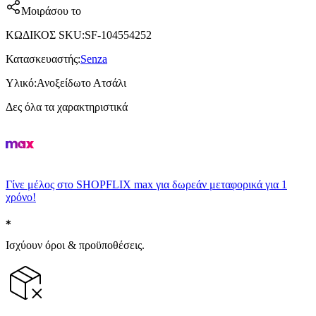
Μοιράσου το
ΚΩΔΙΚΟΣ SKU
:
SF-104554252
Κατασκευαστής
:
Senza
Υλικό
:
Ανοξείδωτο Ατσάλι
Δες όλα τα χαρακτηριστικά
Γίνε μέλος στο SHOPFLIX max για δωρεάν μεταφορικά για 1
χρόνο!
Ισχύουν όροι & προϋποθέσεις.