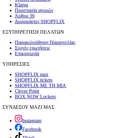
Klarna
Προστασία αγορών
Άρθρο 39
Δωροκάρτες SHOPFLIX
ΕΞΥΠΗΡΕΤΗΣΗ ΠΕΛΑΤΩΝ
Παρακολούθηση Παραγγελίας
Συχνές ερωτήσεις
Επικοινωνία
ΥΠΗΡΕΣΙΕΣ
SHOPFLIX max
SHOPFLIX tickets
SHOPFLIX ΜΕ ΤΗ ΜΙΑ
Clever Point
BOX NOW Lockers
ΣΥΝΔΕΣΟΥ ΜΑΖΙ ΜΑΣ
Instagram
Facebook
Tiktok