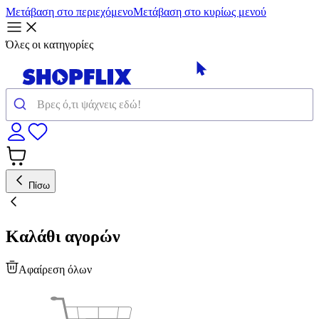
Μετάβαση στο περιεχόμενο
Μετάβαση στο κυρίως μενού
Όλες οι κατηγορίες
Πίσω
Καλάθι αγορών
Αφαίρεση όλων