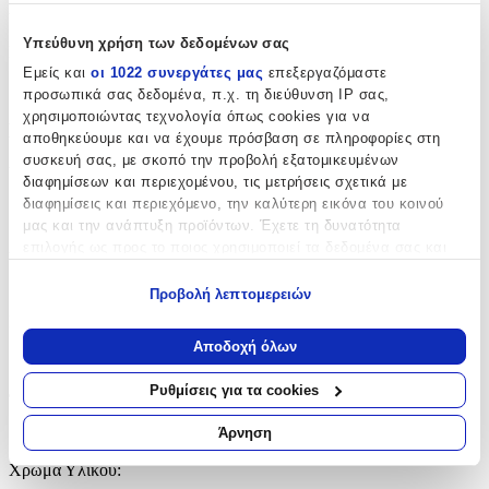
Χαρακτηριστικά
Υπεύθυνη χρήση των δεδομένων σας
Κατασκευαστής
:
Εμείς και
οι 1022 συνεργάτες μας
επεξεργαζόμαστε
Senza
προσωπικά σας δεδομένα, π.χ. τη διεύθυνση IP σας,
χρησιμοποιώντας τεχνολογία όπως cookies για να
Βασικά Χαρακτηριστικά
αποθηκεύουμε και να έχουμε πρόσβαση σε πληροφορίες στη
συσκευή σας, με σκοπό την προβολή εξατομικευμένων
Υλικό
:
διαφημίσεων και περιεχομένου, τις μετρήσεις σχετικά με
διαφημίσεις και περιεχόμενο, την καλύτερη εικόνα του κοινού
Ανοξείδωτο Ατσάλι
μας και την ανάπτυξη προϊόντων. Έχετε τη δυνατότητα
Δίχρωμη
:
επιλογής ως προς το ποιος χρησιμοποιεί τα δεδομένα σας και
για ποιους σκοπούς.
Όχι
Προβολή λεπτομερειών
Εάν μας επιτρέπετε, θα θέλαμε επίσης:
Επιχρυσωμένη
:
Να συλλέξουμε πληροφορίες σχετικά με τη γεωγραφική
Αποδοχή όλων
Ναι
σας τοποθεσία, οι οποίες μπορεί να είναι ακριβείς σε
απόσταση μερικών μέτρων
Ρυθμίσεις για τα cookies
Φύλο
:
Να αναγνωρίσουμε τη συσκευή σας σαρώνοντας ενεργά
για συγκεκριμένα χαρακτηριστικά (δακτυλικό αποτύπωμα)
Unisex
Άρνηση
Μάθετε περισσότερα σχετικά με τον τρόπο επεξεργασίας των
Χρώμα Υλικού
:
προσωπικών σας δεδομένων και καθορίστε τις προτιμήσεις σας