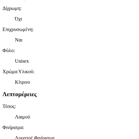
Δίχρωμη
:
Όχι
Επιχρυσωμένη
:
Ναι
Φύλο
:
Unisex
Χρώμα Υλικού
:
Κίτρινο
Λεπτομέρειες
Τύπος
:
Λαιμού
Φινίρισμα
:
Λουστρέ Φινίρισμα