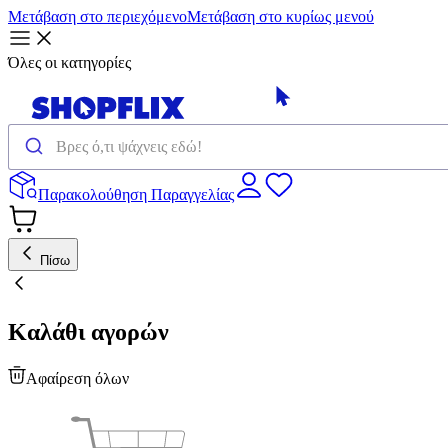
Μετάβαση στο περιεχόμενο
Μετάβαση στο κυρίως μενού
Όλες οι κατηγορίες
Παρακολούθηση Παραγγελίας
Πίσω
Καλάθι αγορών
Αφαίρεση όλων