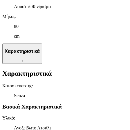
Λουστρέ Φινίρισμα
Μήκος
:
80
cm
Χαρακτηριστικά
+
Χαρακτηριστικά
Κατασκευαστής
:
Senza
Βασικά Χαρακτηριστικά
Υλικό
:
Ανοξείδωτο Ατσάλι