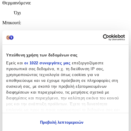
Θερμαινόμενα
:
Όχι
Μπικουτί
:
Ναι
Εύκαμπτα
:
Όχι
Υπεύθυνη χρήση των δεδομένων σας
Τρίχινα
:
Εμείς και
οι 1022 συνεργάτες μας
επεξεργαζόμαστε
προσωπικά σας δεδομένα, π.χ. τη διεύθυνση IP σας,
Όχι
χρησιμοποιώντας τεχνολογία όπως cookies για να
αποθηκεύουμε και να έχουμε πρόσβαση σε πληροφορίες στη
Διάμετρος (ρόλεϊ)
:
συσκευή σας, με σκοπό την προβολή εξατομικευμένων
11
διαφημίσεων και περιεχομένου, τις μετρήσεις σχετικά με
διαφημίσεις και περιεχόμενο, την καλύτερη εικόνα του κοινού
mm
μας και την ανάπτυξη προϊόντων. Έχετε τη δυνατότητα
επιλογής ως προς το ποιος χρησιμοποιεί τα δεδομένα σας και
για ποιους σκοπούς.
Χαρακτηριστικά
Προβολή λεπτομερειών
+
Εάν μας επιτρέπετε, θα θέλαμε επίσης: