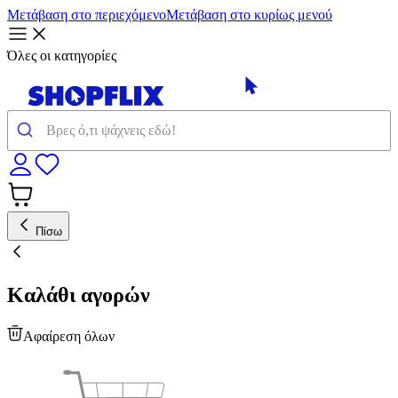
Μετάβαση στο περιεχόμενο
Μετάβαση στο κυρίως μενού
Όλες οι κατηγορίες
Πίσω
Καλάθι αγορών
Αφαίρεση όλων