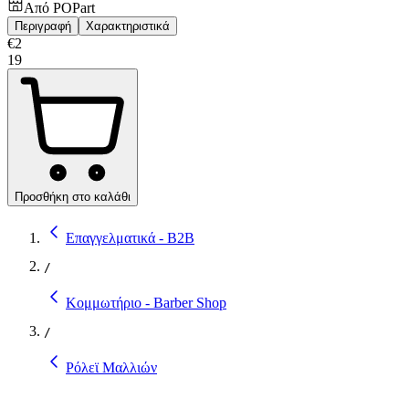
Από
POPart
Περιγραφή
Χαρακτηριστικά
€
2
19
Προσθήκη στο καλάθι
Επαγγελματικά - B2B
/
Κομμωτήριο - Barber Shop
/
Ρόλεϊ Μαλλιών