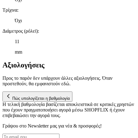
πληροφορίες σχετικά με την από μέρους σας χρήση της
τοποθεσίας μας στους συνεργάτες μέσων κοινωνικής
Τρίχινα
:
δικτύωσης, διαφημίσεων και ανάλυσης.
Όχι
Διάμετρος (ρόλεϊ)
:
11
mm
Αξιολογήσεις
Προς το παρόν δεν υπάρχουν άλλες αξιολογήσεις. Όταν
προστεθούν, θα εμφανιστούν εδώ.
Πώς υπολογίζεται η βαθμολογία
Η τελική βαθμολογία βασίζεται αποκλειστικά σε κριτικές χρηστών
που έχουν πραγματοποιήσει αγορά μέσω SHOPFLIX ή έχουν
επιβεβαιώσει την αγορά τους.
Γράψου στο Νewsletter μας για νέα & προσφορές!