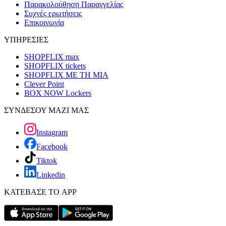
Παρακολούθηση Παραγγελίας
Συχνές ερωτήσεις
Επικοινωνία
ΥΠΗΡΕΣΙΕΣ
SHOPFLIX max
SHOPFLIX tickets
SHOPFLIX ΜΕ ΤΗ ΜΙΑ
Clever Point
BOX NOW Lockers
ΣΥΝΔΕΣΟΥ ΜΑΖΙ ΜΑΣ
Instagram
Facebook
Tiktok
Linkedin
ΚΑΤΕΒΑΣΕ ΤΟ APP