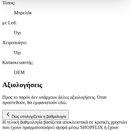
Τύπος
:
Δήλωση Cookies.
Μπρελόκ
Χρησιμοποιούμε cookies ώστε η τοποθεσία μας να λειτουργεί
με Led
:
σωστά, να εξατομικεύουμε περιεχόμενο και διαφημίσεις, να
παρέχουμε λειτουργίες μέσων κοινωνικής δικτύωσης και να
Όχι
αναλύουμε την κυκλοφορία μας. Εμείς και οι 1022 συνεργάτες
μας επεξεργαζόμαστε προσωπικά σας δεδομένα, π.χ. τη
Χειροποίητο
:
διεύθυνση IP σας, χρησιμοποιώντας τεχνολογία όπως cookies
Όχι
για να αποθηκεύουμε και να έχουμε πρόσβαση σε πληροφορίες
στη συσκευή σας, με σκοπό την προβολή εξατομικευμένων
Κατασκευαστής
:
διαφημίσεων και περιεχομένου, τις μετρήσεις σχετικά με
διαφημίσεις και περιεχόμενο, την καλύτερη εικόνα του κοινού
OEM
μας και την ανάπτυξη προϊόντων. Επίσης, κοινοποιούμε
πληροφορίες σχετικά με την από μέρους σας χρήση της
Αξιολογήσεις
τοποθεσίας μας στους συνεργάτες μέσων κοινωνικής
δικτύωσης, διαφημίσεων και ανάλυσης.
Προς το παρόν δεν υπάρχουν άλλες αξιολογήσεις. Όταν
προστεθούν, θα εμφανιστούν εδώ.
Πώς υπολογίζεται η βαθμολογία
Η τελική βαθμολογία βασίζεται αποκλειστικά σε κριτικές χρηστών
που έχουν πραγματοποιήσει αγορά μέσω SHOPFLIX ή έχουν