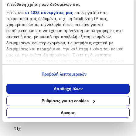
Μπρελόκ
Υπεύθυνη χρήση των δεδομένων σας
Εμείς και
οι 1022 συνεργάτες μας
επεξεργαζόμαστε
με Led
:
προσωπικά σας δεδομένα, π.χ. τη διεύθυνση IP σας,
χρησιμοποιώντας τεχνολογία όπως cookies για να
Όχι
αποθηκεύουμε και να έχουμε πρόσβαση σε πληροφορίες στη
Χειροποίητο
:
συσκευή σας, με σκοπό την προβολή εξατομικευμένων
διαφημίσεων και περιεχομένου, τις μετρήσεις σχετικά με
Όχι
διαφημίσεις και περιεχόμενο, την καλύτερη εικόνα του κοινού
μας και την ανάπτυξη προϊόντων. Έχετε τη δυνατότητα
Κατασκευαστής
:
επιλογής ως προς το ποιος χρησιμοποιεί τα δεδομένα σας και
OEM
για ποιους σκοπούς.
Προβολή λεπτομερειών
Εάν μας επιτρέπετε, θα θέλαμε επίσης:
Χαρακτηριστικά
Να συλλέξουμε πληροφορίες σχετικά με τη γεωγραφική
Αποδοχή όλων
+
σας τοποθεσία, οι οποίες μπορεί να είναι ακριβείς σε
απόσταση μερικών μέτρων
Ρυθμίσεις για τα cookies
Χαρακτηριστικά
Να αναγνωρίσουμε τη συσκευή σας σαρώνοντας ενεργά
για συγκεκριμένα χαρακτηριστικά (δακτυλικό αποτύπωμα)
Άρνηση
Μάθετε περισσότερα σχετικά με τον τρόπο επεξεργασίας των
με Κλειδαριά
:
προσωπικών σας δεδομένων και καθορίστε τις προτιμήσεις σας
Όχι
στην
ενότητα “Λεπτομέρειες”
. Μπορείτε να αλλάξετε ή να
ανακαλέσετε τη συγκατάθεσή σας ανά πάσα στιγμή από τη