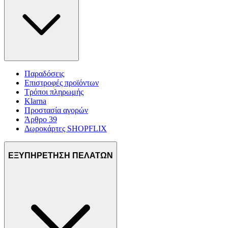
Παραδόσεις
Επιστροφές προϊόντων
Τρόποι πληρωμής
Klarna
Προστασία αγορών
Άρθρο 39
Δωροκάρτες SHOPFLIX
ΕΞΥΠΗΡΕΤΗΣΗ ΠΕΛΑΤΩΝ