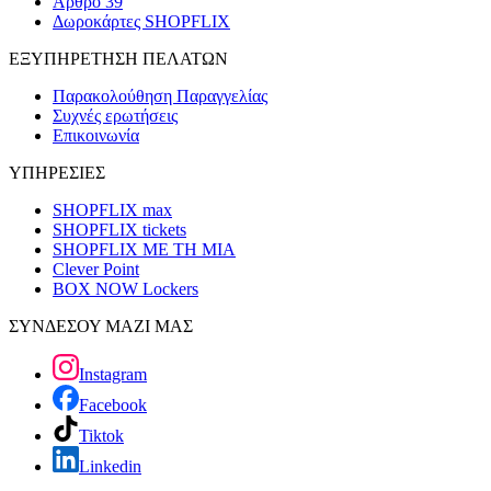
Άρθρο 39
Δωροκάρτες SHOPFLIX
ΕΞΥΠΗΡΕΤΗΣΗ ΠΕΛΑΤΩΝ
Παρακολούθηση Παραγγελίας
Συχνές ερωτήσεις
Επικοινωνία
ΥΠΗΡΕΣΙΕΣ
SHOPFLIX max
SHOPFLIX tickets
SHOPFLIX ΜΕ ΤΗ ΜΙΑ
Clever Point
BOX NOW Lockers
ΣΥΝΔΕΣΟΥ ΜΑΖΙ ΜΑΣ
Instagram
Facebook
Tiktok
Linkedin