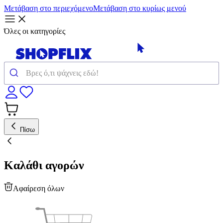
Μετάβαση στο περιεχόμενο
Μετάβαση στο κυρίως μενού
Όλες οι κατηγορίες
Πίσω
Καλάθι αγορών
Αφαίρεση όλων