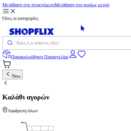
Μετάβαση στο περιεχόμενο
Μετάβαση στο κυρίως μενού
Όλες οι κατηγορίες
Παρακολούθηση Παραγγελίας
Πίσω
Καλάθι αγορών
Αφαίρεση όλων