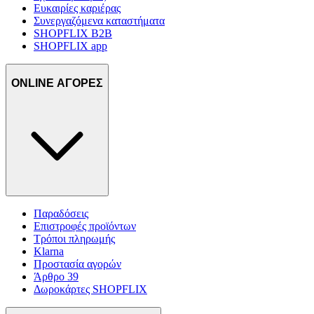
Ευκαιρίες καριέρας
Συνεργαζόμενα καταστήματα
SHOPFLIX B2B
SHOPFLIX app
ONLINE ΑΓΟΡΕΣ
Παραδόσεις
Επιστροφές προϊόντων
Τρόποι πληρωμής
Klarna
Προστασία αγορών
Άρθρο 39
Δωροκάρτες SHOPFLIX