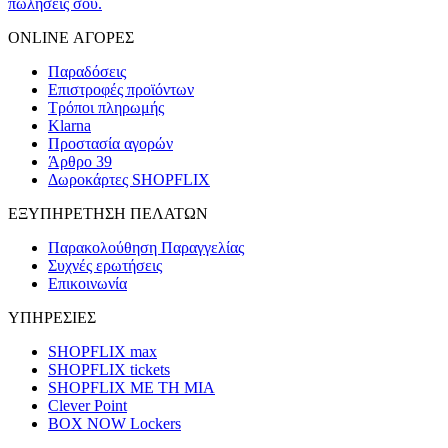
πωλήσεις σου.
ONLINE ΑΓΟΡΕΣ
Παραδόσεις
Επιστροφές προϊόντων
Τρόποι πληρωμής
Klarna
Προστασία αγορών
Άρθρο 39
Δωροκάρτες SHOPFLIX
ΕΞΥΠΗΡΕΤΗΣΗ ΠΕΛΑΤΩΝ
Παρακολούθηση Παραγγελίας
Συχνές ερωτήσεις
Επικοινωνία
ΥΠΗΡΕΣΙΕΣ
SHOPFLIX max
SHOPFLIX tickets
SHOPFLIX ΜΕ ΤΗ ΜΙΑ
Clever Point
BOX NOW Lockers