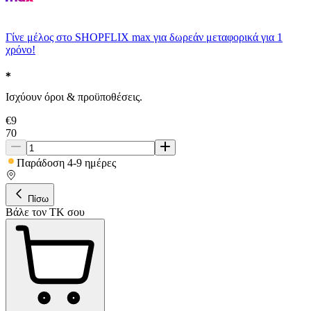
Γίνε μέλος στο SHOPFLIX max για δωρεάν μεταφορικά για 1
χρόνο!
Ισχύουν όροι & προϋποθέσεις.
€
9
70
Παράδοση 4-9 ημέρες
Πίσω
Βάλε τον ΤΚ σου