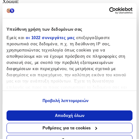
Χρώμα
:
Πορτοκαλί
με Led
:
Υπεύθυνη χρήση των δεδομένων σας
Όχι
Εμείς και
οι 1022 συνεργάτες μας
επεξεργαζόμαστε
Χειροποίητο
:
προσωπικά σας δεδομένα, π.χ. τη διεύθυνση IP σας,
χρησιμοποιώντας τεχνολογία όπως cookies για να
Όχι
αποθηκεύουμε και να έχουμε πρόσβαση σε πληροφορίες στη
συσκευή σας, με σκοπό την προβολή εξατομικευμένων
Κατασκευαστής
:
διαφημίσεων και περιεχομένου, τις μετρήσεις σχετικά με
διαφημίσεις και περιεχόμενο, την καλύτερη εικόνα του κοινού
OEM
μας και την ανάπτυξη προϊόντων. Έχετε τη δυνατότητα
επιλογής ως προς το ποιος χρησιμοποιεί τα δεδομένα σας και
Χαρακτηριστικά
για ποιους σκοπούς.
Προβολή λεπτομερειών
+
Εάν μας επιτρέπετε, θα θέλαμε επίσης:
Να συλλέξουμε πληροφορίες σχετικά με τη γεωγραφική
Χαρακτηριστικά
Αποδοχή όλων
σας τοποθεσία, οι οποίες μπορεί να είναι ακριβείς σε
απόσταση μερικών μέτρων
Ρυθμίσεις για τα cookies
με Κλειδαριά
:
Να αναγνωρίσουμε τη συσκευή σας σαρώνοντας ενεργά
για συγκεκριμένα χαρακτηριστικά (δακτυλικό αποτύπωμα)
Όχι