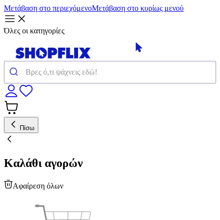
Μετάβαση στο περιεχόμενο
Μετάβαση στο κυρίως μενού
Όλες οι κατηγορίες
Πίσω
Καλάθι αγορών
Αφαίρεση όλων