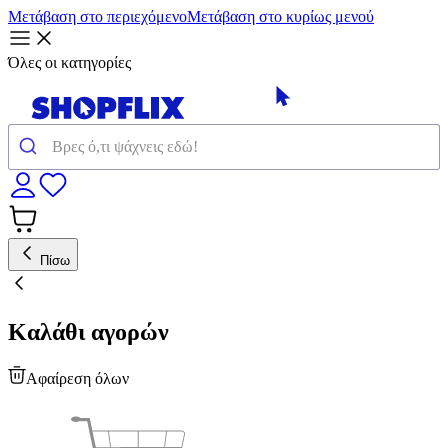
Μετάβαση στο περιεχόμενο
Μετάβαση στο κυρίως μενού
Όλες οι κατηγορίες
Πίσω
Καλάθι αγορών
Αφαίρεση όλων