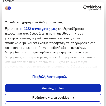
Χρώμα
:
Κόκκινο
με Led
:
Υπεύθυνη χρήση των δεδομένων σας
Όχι
Εμείς και
οι 1022 συνεργάτες μας
επεξεργαζόμαστε
Χειροποίητο
:
προσωπικά σας δεδομένα, π.χ. τη διεύθυνση IP σας,
χρησιμοποιώντας τεχνολογία όπως cookies για να
Όχι
αποθηκεύουμε και να έχουμε πρόσβαση σε πληροφορίες στη
συσκευή σας, με σκοπό την προβολή εξατομικευμένων
Κατασκευαστής
:
διαφημίσεων και περιεχομένου, τις μετρήσεις σχετικά με
διαφημίσεις και περιεχόμενο, την καλύτερη εικόνα του κοινού
OEM
μας και την ανάπτυξη προϊόντων. Έχετε τη δυνατότητα
επιλογής ως προς το ποιος χρησιμοποιεί τα δεδομένα σας και
Χαρακτηριστικά
για ποιους σκοπούς.
Προβολή λεπτομερειών
+
Εάν μας επιτρέπετε, θα θέλαμε επίσης:
Να συλλέξουμε πληροφορίες σχετικά με τη γεωγραφική
Χαρακτηριστικά
Αποδοχή όλων
σας τοποθεσία, οι οποίες μπορεί να είναι ακριβείς σε
απόσταση μερικών μέτρων
Ρυθμίσεις για τα cookies
με Κλειδαριά
:
Να αναγνωρίσουμε τη συσκευή σας σαρώνοντας ενεργά
για συγκεκριμένα χαρακτηριστικά (δακτυλικό αποτύπωμα)
Όχι