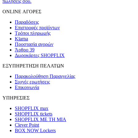
πωλήσεις σου.
ONLINE ΑΓΟΡΕΣ
Παραδόσεις
Επιστροφές προϊόντων
Τρόποι πληρωμής
Klarna
Προστασία αγορών
Άρθρο 39
Δωροκάρτες SHOPFLIX
ΕΞΥΠΗΡΕΤΗΣΗ ΠΕΛΑΤΩΝ
Παρακολούθηση Παραγγελίας
Συχνές ερωτήσεις
Επικοινωνία
ΥΠΗΡΕΣΙΕΣ
SHOPFLIX max
SHOPFLIX tickets
SHOPFLIX ΜΕ ΤΗ ΜΙΑ
Clever Point
BOX NOW Lockers