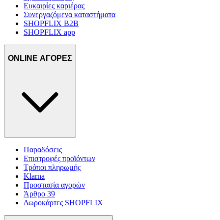
Ευκαιρίες καριέρας
Συνεργαζόμενα καταστήματα
SHOPFLIX B2B
SHOPFLIX app
ONLINE ΑΓΟΡΕΣ
Παραδόσεις
Επιστροφές προϊόντων
Τρόποι πληρωμής
Klarna
Προστασία αγορών
Άρθρο 39
Δωροκάρτες SHOPFLIX