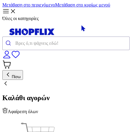
Μετάβαση στο περιεχόμενο
Μετάβαση στο κυρίως μενού
Όλες οι κατηγορίες
Πίσω
Καλάθι αγορών
Αφαίρεση όλων