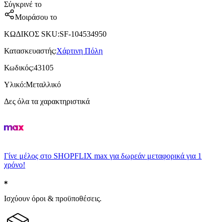
Σύγκρινέ το
Μοιράσου το
ΚΩΔΙΚΟΣ SKU
:
SF-104534950
Κατασκευαστής
:
Χάρτινη Πόλη
Κωδικός
:
43105
Υλικό
:
Μεταλλικό
Δες όλα τα χαρακτηριστικά
Γίνε μέλος στο SHOPFLIX max για δωρεάν μεταφορικά για 1
χρόνο!
Ισχύουν όροι & προϋποθέσεις.