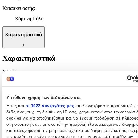
Κατασκευαστής
:
Χάρτινη Πόλη
Χαρακτηριστικά
+
Χαρακτηριστικά
Υλικό
:
Μεταλλικό
Χρώμα
:
Υπεύθυνη χρήση των δεδομένων σας
Κόκκινο
Εμείς και
οι 1022 συνεργάτες μας
επεξεργαζόμαστε προσωπικά σ
δεδομένα, π.χ. τη διεύθυνση IP σας, χρησιμοποιώντας τεχνολογία
με Led
:
cookies για να αποθηκεύουμε και να έχουμε πρόσβαση σε πληροφο
Όχι
στη συσκευή σας, με σκοπό την προβολή εξατομικευμένων διαφημί
και περιεχομένου, τις μετρήσεις σχετικά με διαφημίσεις και περιεχό
Κατασκευαστής
:
την καλύτερη εικόνα του κοινού μας και την ανάπτυξη προϊόντων. 