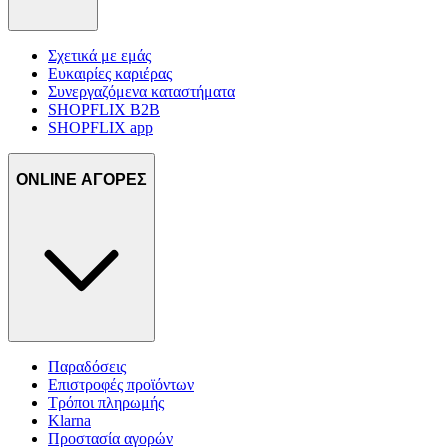
την καλύτερη εικόνα του κοινού μας και την ανάπτυξη
προϊόντων. Επίσης, κοινοποιούμε πληροφορίες σχετικά με την από
μέρους σας χρήση της τοποθεσίας μας στους συνεργάτες μέσων
Σχετικά με εμάς
Ευκαιρίες καριέρας
κοινωνικής δικτύωσης, διαφημίσεων και ανάλυσης.
Συνεργαζόμενα καταστήματα
SHOPFLIX B2B
SHOPFLIX app
ONLINE ΑΓΟΡΕΣ
Παραδόσεις
Επιστροφές προϊόντων
Τρόποι πληρωμής
Klarna
Προστασία αγορών