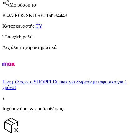
Μοιράσου το
ΚΩΔΙΚΟΣ SKU
:
SF-104534443
Κατασκευαστής
:
TY
Τύπος
:
Μπρελόκ
Δες όλα τα χαρακτηριστικά
Γίνε μέλος στο SHOPFLIX max για δωρεάν μεταφορικά για 1
χρόνο!
Ισχύουν όροι & προϋποθέσεις.