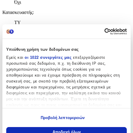
Όχι
Κατασκευαστής
:
TY
Χαρακτηριστικά
+
Υπεύθυνη χρήση των δεδομένων σας
Εμείς και
οι 1022 συνεργάτες μας
επεξεργαζόμαστε
Χαρακτηριστικά
προσωπικά σας δεδομένα, π.χ. τη διεύθυνση IP σας,
χρησιμοποιώντας τεχνολογία όπως cookies για να
με Κλειδαριά
:
αποθηκεύουμε και να έχουμε πρόσβαση σε πληροφορίες στη
συσκευή σας, με σκοπό την προβολή εξατομικευμένων
Όχι
διαφημίσεων και περιεχομένου, τις μετρήσεις σχετικά με
διαφημίσεις και περιεχόμενο, την καλύτερη εικόνα του κοινού
Τύπος
:
μας και την ανάπτυξη προϊόντων. Έχετε τη δυνατότητα
Μπρελόκ
επιλογής ως προς το ποιος χρησιμοποιεί τα δεδομένα σας και
για ποιους σκοπούς.
με Led
:
Προβολή λεπτομερειών
Εάν μας επιτρέπετε, θα θέλαμε επίσης:
Όχι
Να συλλέξουμε πληροφορίες σχετικά με τη γεωγραφική
Αποδοχή όλων