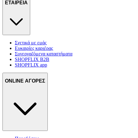
τοποθεσίας μας στους συνεργάτες μέσων κοινωνικής
ΕΤΑΙΡΕΙΑ
δικτύωσης, διαφημίσεων και ανάλυσης.
Σχετικά με εμάς
Ευκαιρίες καριέρας
Συνεργαζόμενα καταστήματα
SHOPFLIX B2B
SHOPFLIX app
ONLINE ΑΓΟΡΕΣ