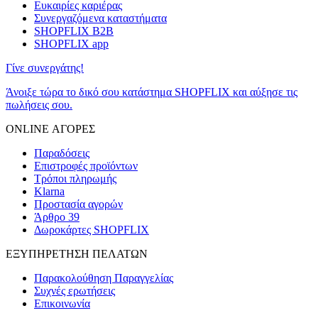
Ευκαιρίες καριέρας
Συνεργαζόμενα καταστήματα
SHOPFLIX B2B
SHOPFLIX app
Γίνε συνεργάτης!
Άνοιξε τώρα το δικό σου κατάστημα SHOPFLIX και αύξησε τις
πωλήσεις σου.
ONLINE ΑΓΟΡΕΣ
Παραδόσεις
Επιστροφές προϊόντων
Τρόποι πληρωμής
Klarna
Προστασία αγορών
Άρθρο 39
Δωροκάρτες SHOPFLIX
ΕΞΥΠΗΡΕΤΗΣΗ ΠΕΛΑΤΩΝ
Παρακολούθηση Παραγγελίας
Συχνές ερωτήσεις
Επικοινωνία