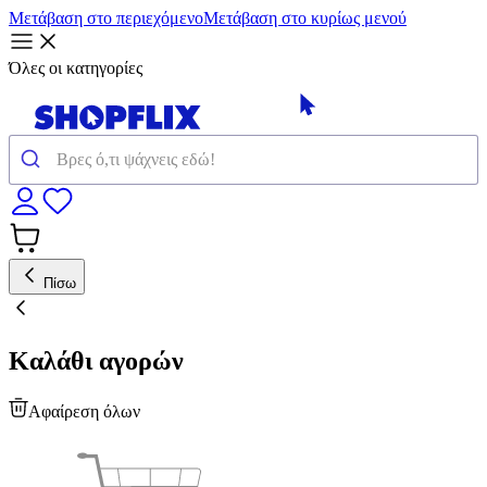
Μετάβαση στο περιεχόμενο
Μετάβαση στο κυρίως μενού
Όλες οι κατηγορίες
Πίσω
Καλάθι αγορών
Αφαίρεση όλων