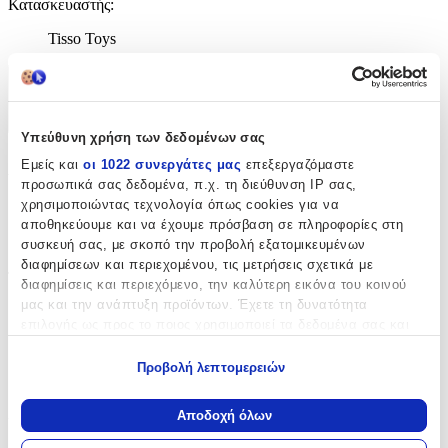
Κατασκευαστής
:
Tisso Toys
Χαρακτηριστικά
+
Υπεύθυνη χρήση των δεδομένων σας
Χαρακτηριστικά
Εμείς και
οι 1022 συνεργάτες μας
επεξεργαζόμαστε
προσωπικά σας δεδομένα, π.χ. τη διεύθυνση IP σας,
χρησιμοποιώντας τεχνολογία όπως cookies για να
με Κλειδαριά
:
αποθηκεύουμε και να έχουμε πρόσβαση σε πληροφορίες στη
Όχι
συσκευή σας, με σκοπό την προβολή εξατομικευμένων
διαφημίσεων και περιεχομένου, τις μετρήσεις σχετικά με
Τύπος
:
διαφημίσεις και περιεχόμενο, την καλύτερη εικόνα του κοινού
μας και την ανάπτυξη προϊόντων. Έχετε τη δυνατότητα
Μπρελόκ
επιλογής ως προς το ποιος χρησιμοποιεί τα δεδομένα σας και
για ποιους σκοπούς.
με Led
:
Προβολή λεπτομερειών
Όχι
Εάν μας επιτρέπετε, θα θέλαμε επίσης:
Να συλλέξουμε πληροφορίες σχετικά με τη γεωγραφική
Χειροποίητο
:
Αποδοχή όλων
σας τοποθεσία, οι οποίες μπορεί να είναι ακριβείς σε
Όχι
απόσταση μερικών μέτρων