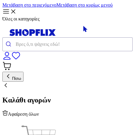
Μετάβαση στο περιεχόμενο
Μετάβαση στο κυρίως μενού
Όλες οι κατηγορίες
Πίσω
Καλάθι αγορών
Αφαίρεση όλων