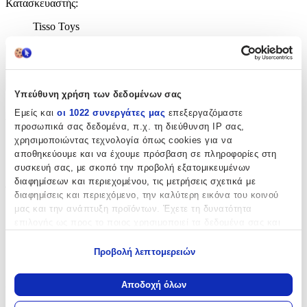
Κατασκευαστής
:
Tisso Toys
Χαρακτηριστικά
+
Υπεύθυνη χρήση των δεδομένων σας
Χαρακτηριστικά
Εμείς και
οι 1022 συνεργάτες μας
επεξεργαζόμαστε
προσωπικά σας δεδομένα, π.χ. τη διεύθυνση IP σας,
χρησιμοποιώντας τεχνολογία όπως cookies για να
με Κλειδαριά
:
αποθηκεύουμε και να έχουμε πρόσβαση σε πληροφορίες στη
Όχι
συσκευή σας, με σκοπό την προβολή εξατομικευμένων
διαφημίσεων και περιεχομένου, τις μετρήσεις σχετικά με
Τύπος
:
διαφημίσεις και περιεχόμενο, την καλύτερη εικόνα του κοινού
μας και την ανάπτυξη προϊόντων. Έχετε τη δυνατότητα
Μπρελόκ
επιλογής ως προς το ποιος χρησιμοποιεί τα δεδομένα σας και
για ποιους σκοπούς.
με Led
:
Προβολή λεπτομερειών
Όχι
Εάν μας επιτρέπετε, θα θέλαμε επίσης:
Να συλλέξουμε πληροφορίες σχετικά με τη γεωγραφική
Χειροποίητο
:
Αποδοχή όλων
σας τοποθεσία, οι οποίες μπορεί να είναι ακριβείς σε
Όχι
απόσταση μερικών μέτρων