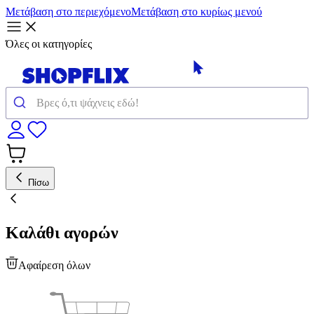
Μετάβαση στο περιεχόμενο
Μετάβαση στο κυρίως μενού
Όλες οι κατηγορίες
Πίσω
Καλάθι αγορών
Αφαίρεση όλων