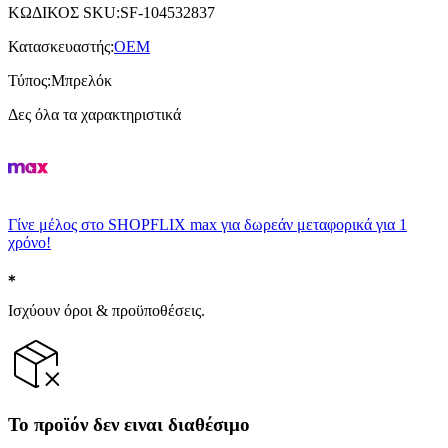
ΚΩΔΙΚΟΣ SKU
:
SF-104532837
Κατασκευαστής
:
OEM
Τύπος
:
Μπρελόκ
Δες όλα τα χαρακτηριστικά
Γίνε μέλος στο SHOPFLIX max για δωρεάν μεταφορικά για 1
χρόνο!
Ισχύουν όροι & προϋποθέσεις.
Το προϊόν δεν ειναι διαθέσιμο