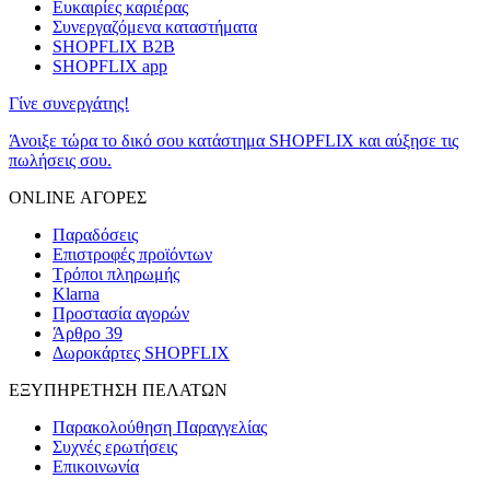
Ευκαιρίες καριέρας
Συνεργαζόμενα καταστήματα
SHOPFLIX B2B
SHOPFLIX app
Γίνε συνεργάτης!
Άνοιξε τώρα το δικό σου κατάστημα SHOPFLIX και αύξησε τις
πωλήσεις σου.
ONLINE ΑΓΟΡΕΣ
Παραδόσεις
Επιστροφές προϊόντων
Τρόποι πληρωμής
Klarna
Προστασία αγορών
Άρθρο 39
Δωροκάρτες SHOPFLIX
ΕΞΥΠΗΡΕΤΗΣΗ ΠΕΛΑΤΩΝ
Παρακολούθηση Παραγγελίας
Συχνές ερωτήσεις
Επικοινωνία