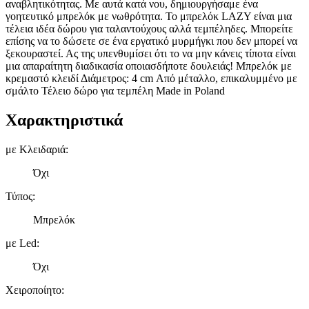
αναβλητικότητας. Με αυτά κατά νου, δημιουργήσαμε ένα
γοητευτικό μπρελόκ με νωθρότητα. Το μπρελόκ LAZY είναι μια
τέλεια ιδέα δώρου για ταλαντούχους αλλά τεμπέληδες. Μπορείτε
επίσης να το δώσετε σε ένα εργατικό μυρμήγκι που δεν μπορεί να
ξεκουραστεί. Ας της υπενθυμίσει ότι το να μην κάνεις τίποτα είναι
μια απαραίτητη διαδικασία οποιασδήποτε δουλειάς! Μπρελόκ με
κρεμαστό κλειδί Διάμετρος: 4 cm Από μέταλλο, επικαλυμμένο με
σμάλτο Τέλειο δώρο για τεμπέλη Made in Poland
Χαρακτηριστικά
με Κλειδαριά
:
Όχι
Τύπος
:
Μπρελόκ
με Led
:
Όχι
Χειροποίητο
: