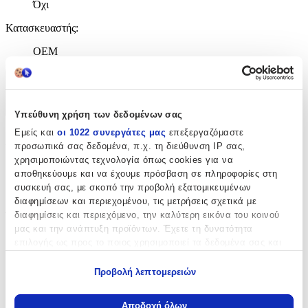
Όχι
Κατασκευαστής
:
OEM
Χαρακτηριστικά
+
Υπεύθυνη χρήση των δεδομένων σας
Εμείς και
οι 1022 συνεργάτες μας
επεξεργαζόμαστε
Χαρακτηριστικά
προσωπικά σας δεδομένα, π.χ. τη διεύθυνση IP σας,
χρησιμοποιώντας τεχνολογία όπως cookies για να
με Κλειδαριά
:
αποθηκεύουμε και να έχουμε πρόσβαση σε πληροφορίες στη
συσκευή σας, με σκοπό την προβολή εξατομικευμένων
Όχι
διαφημίσεων και περιεχομένου, τις μετρήσεις σχετικά με
Τύπος
:
διαφημίσεις και περιεχόμενο, την καλύτερη εικόνα του κοινού
μας και την ανάπτυξη προϊόντων. Έχετε τη δυνατότητα
Μπρελόκ
επιλογής ως προς το ποιος χρησιμοποιεί τα δεδομένα σας και
για ποιους σκοπούς.
με Led
:
Προβολή λεπτομερειών
Εάν μας επιτρέπετε, θα θέλαμε επίσης:
Όχι
Να συλλέξουμε πληροφορίες σχετικά με τη γεωγραφική
Αποδοχή όλων