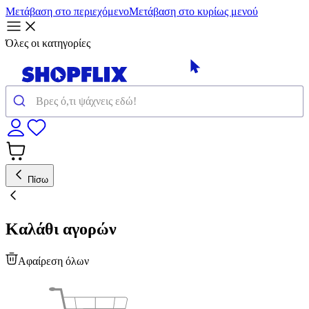
Μετάβαση στο περιεχόμενο
Μετάβαση στο κυρίως μενού
Όλες οι κατηγορίες
Πίσω
Καλάθι αγορών
Αφαίρεση όλων