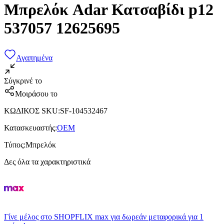
Μπρελόκ Adar Κατσαβίδι p12
537057 12625695
Αγαπημένα
Σύγκρινέ το
Μοιράσου το
ΚΩΔΙΚΟΣ SKU
:
SF-104532467
Κατασκευαστής
:
OEM
Τύπος
:
Μπρελόκ
Δες όλα τα χαρακτηριστικά
Γίνε μέλος στο SHOPFLIX max για δωρεάν μεταφορικά για 1