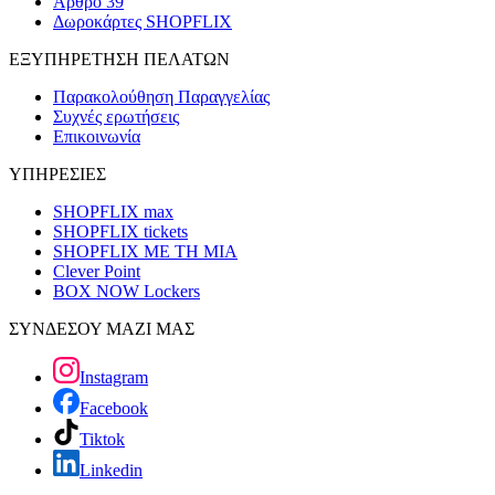
Άρθρο 39
Δωροκάρτες SHOPFLIX
ΕΞΥΠΗΡΕΤΗΣΗ ΠΕΛΑΤΩΝ
Παρακολούθηση Παραγγελίας
Συχνές ερωτήσεις
Επικοινωνία
ΥΠΗΡΕΣΙΕΣ
SHOPFLIX max
SHOPFLIX tickets
SHOPFLIX ΜΕ ΤΗ ΜΙΑ
Clever Point
BOX NOW Lockers
ΣΥΝΔΕΣΟΥ ΜΑΖΙ ΜΑΣ
Instagram
Facebook
Tiktok
Linkedin