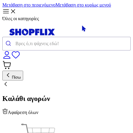
Μετάβαση στο περιεχόμενο
Μετάβαση στο κυρίως μενού
Όλες οι κατηγορίες
Πίσω
Καλάθι αγορών
Αφαίρεση όλων