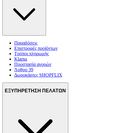
Παραδόσεις
Επιστροφές προϊόντων
Τρόποι πληρωμής
Klarna
Προστασία αγορών
Άρθρο 39
Δωροκάρτες SHOPFLIX
ΕΞΥΠΗΡΕΤΗΣΗ ΠΕΛΑΤΩΝ