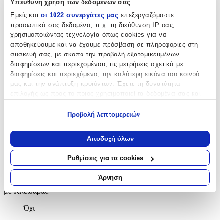
Υπεύθυνη χρήση των δεδομένων σας
Μπρελόκ
Εμείς και
οι 1022 συνεργάτες μας
επεξεργαζόμαστε
με Led
:
προσωπικά σας δεδομένα, π.χ. τη διεύθυνση IP σας,
χρησιμοποιώντας τεχνολογία όπως cookies για να
Όχι
αποθηκεύουμε και να έχουμε πρόσβαση σε πληροφορίες στη
συσκευή σας, με σκοπό την προβολή εξατομικευμένων
Χειροποίητο
:
διαφημίσεων και περιεχομένου, τις μετρήσεις σχετικά με
Όχι
διαφημίσεις και περιεχόμενο, την καλύτερη εικόνα του κοινού
μας και την ανάπτυξη προϊόντων. Έχετε τη δυνατότητα
Κατασκευαστής
:
επιλογής ως προς το ποιος χρησιμοποιεί τα δεδομένα σας και
για ποιους σκοπούς.
OEM
Προβολή λεπτομερειών
Εάν μας επιτρέπετε, θα θέλαμε επίσης:
Χαρακτηριστικά
Να συλλέξουμε πληροφορίες σχετικά με τη γεωγραφική
Αποδοχή όλων
σας τοποθεσία, οι οποίες μπορεί να είναι ακριβείς σε
+
απόσταση μερικών μέτρων
Ρυθμίσεις για τα cookies
Να αναγνωρίσουμε τη συσκευή σας σαρώνοντας ενεργά
Χαρακτηριστικά
για συγκεκριμένα χαρακτηριστικά (δακτυλικό αποτύπωμα)
Άρνηση
Μάθετε περισσότερα σχετικά με τον τρόπο επεξεργασίας των
με Κλειδαριά
:
προσωπικών σας δεδομένων και καθορίστε τις προτιμήσεις σας
στην
ενότητα “Λεπτομέρειες”
. Μπορείτε να αλλάξετε ή να
Όχι
ανακαλέσετε τη συγκατάθεσή σας ανά πάσα στιγμή από τη