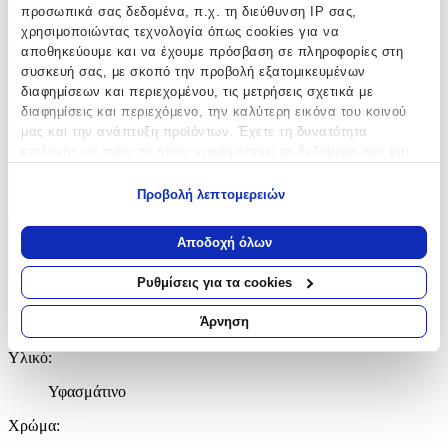
προσωπικά σας δεδομένα, π.χ. τη διεύθυνση IP σας,
Χρώμα
:
χρησιμοποιώντας τεχνολογία όπως cookies για να
Πολύχρωμο
αποθηκεύουμε και να έχουμε πρόσβαση σε πληροφορίες στη
συσκευή σας, με σκοπό την προβολή εξατομικευμένων
με Led
:
διαφημίσεων και περιεχομένου, τις μετρήσεις σχετικά με
διαφημίσεις και περιεχόμενο, την καλύτερη εικόνα του κοινού
Όχι
μας και την ανάπτυξη προϊόντων. Έχετε τη δυνατότητα
επιλογής ως προς το ποιος χρησιμοποιεί τα δεδομένα σας και
Κατασκευαστής
:
για ποιους σκοπούς.
Die Spiegelburg
Προβολή λεπτομερειών
Εάν μας επιτρέπετε, θα θέλαμε επίσης:
Να συλλέξουμε πληροφορίες σχετικά με τη γεωγραφική
Χαρακτηριστικά
Αποδοχή όλων
σας τοποθεσία, οι οποίες μπορεί να είναι ακριβείς σε
+
απόσταση μερικών μέτρων
Ρυθμίσεις για τα cookies
Να αναγνωρίσουμε τη συσκευή σας σαρώνοντας ενεργά
Χαρακτηριστικά
για συγκεκριμένα χαρακτηριστικά (δακτυλικό αποτύπωμα)
Άρνηση
Μάθετε περισσότερα σχετικά με τον τρόπο επεξεργασίας των
Υλικό
:
προσωπικών σας δεδομένων και καθορίστε τις προτιμήσεις σας
στην
ενότητα “Λεπτομέρειες”
. Μπορείτε να αλλάξετε ή να
Υφασμάτινο
ανακαλέσετε τη συγκατάθεσή σας ανά πάσα στιγμή από τη
Δήλωση Cookies.
Χρώμα
: