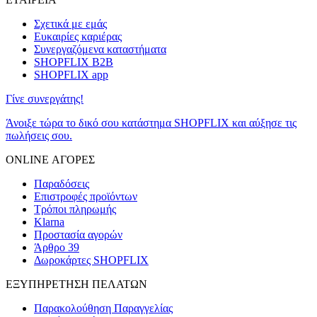
Σχετικά με εμάς
Ευκαιρίες καριέρας
Συνεργαζόμενα καταστήματα
SHOPFLIX B2B
SHOPFLIX app
Γίνε συνεργάτης!
Άνοιξε τώρα το δικό σου κατάστημα SHOPFLIX και αύξησε τις
πωλήσεις σου.
ONLINE ΑΓΟΡΕΣ
Παραδόσεις
Επιστροφές προϊόντων
Τρόποι πληρωμής
Klarna
Προστασία αγορών
Άρθρο 39
Δωροκάρτες SHOPFLIX
ΕΞΥΠΗΡΕΤΗΣΗ ΠΕΛΑΤΩΝ
Παρακολούθηση Παραγγελίας