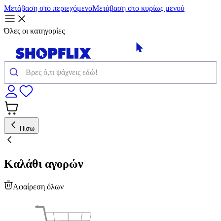
Μετάβαση στο περιεχόμενο
Μετάβαση στο κυρίως μενού
Όλες οι κατηγορίες
Πίσω
Καλάθι αγορών
Αφαίρεση όλων