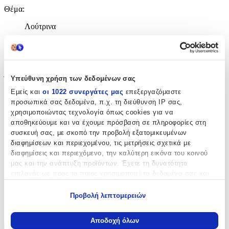
Θέμα
:
Λούτρινα
Υλικό
:
Υφασμάτινο
Ύψος
:
Υπεύθυνη χρήση των δεδομένων σας
Εμείς και
οι 1022 συνεργάτες μας
επεξεργαζόμαστε
12
προσωπικά σας δεδομένα, π.χ. τη διεύθυνση IP σας,
χρησιμοποιώντας τεχνολογία όπως cookies για να
cm
Χρώμα
:
αποθηκεύουμε και να έχουμε πρόσβαση σε πληροφορίες στη
συσκευή σας, με σκοπό την προβολή εξατομικευμένων
Ροζ
διαφημίσεων και περιεχομένου, τις μετρήσεις σχετικά με
διαφημίσεις και περιεχόμενο, την καλύτερη εικόνα του κοινού
με Led
:
μας και την ανάπτυξη προϊόντων. Έχετε τη δυνατότητα
επιλογής ως προς το ποιος χρησιμοποιεί τα δεδομένα σας και
Όχι
για ποιους σκοπούς.
Κατασκευαστής
:
Προβολή λεπτομερειών
Εάν μας επιτρέπετε, θα θέλαμε επίσης:
Aurora
Να συλλέξουμε πληροφορίες σχετικά με τη γεωγραφική
Αποδοχή όλων
σας τοποθεσία, οι οποίες μπορεί να είναι ακριβείς σε