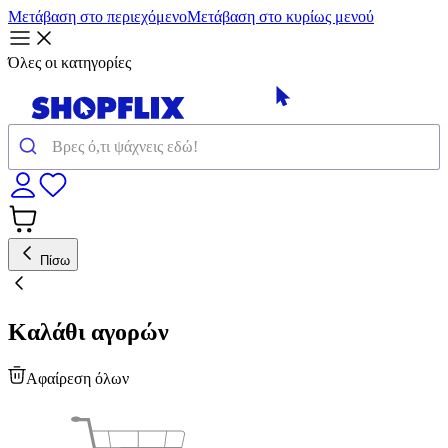
Μετάβαση στο περιεχόμενο
Μετάβαση στο κυρίως μενού
Όλες οι κατηγορίες
Πίσω
Καλάθι αγορών
Αφαίρεση όλων