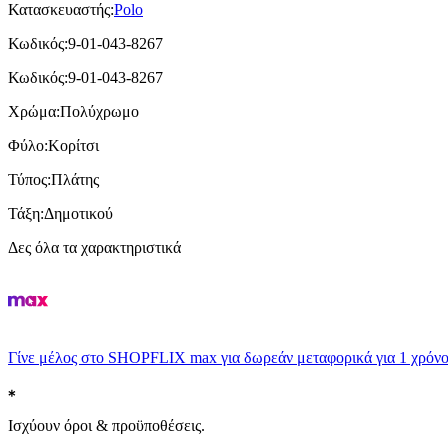
Κατασκευαστής
:
Polo
Κωδικός
:
9-01-043-8267
Κωδικός
:
9-01-043-8267
Χρώμα
:
Πολύχρωμο
Φύλο
:
Κορίτσι
Τύπος
:
Πλάτης
Τάξη
:
Δημοτικού
Δες όλα τα χαρακτηριστικά
Γίνε μέλος στο SHOPFLIX max για δωρεάν μεταφορικά για 1 χρόνο
Ισχύουν όροι & προϋποθέσεις.