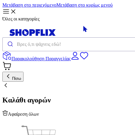
Μετάβαση στο περιεχόμενο
Μετάβαση στο κυρίως μενού
Όλες οι κατηγορίες
Παρακολούθηση Παραγγελίας
Πίσω
Καλάθι αγορών
Αφαίρεση όλων