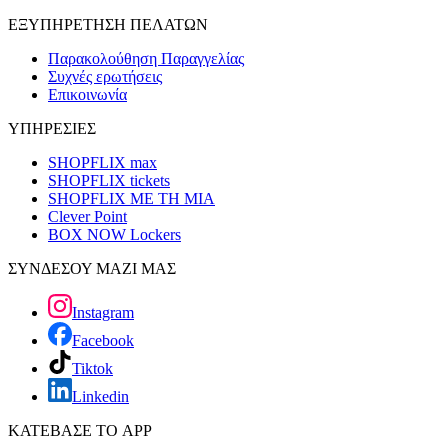
ΕΞΥΠΗΡΕΤΗΣΗ ΠΕΛΑΤΩΝ
Παρακολούθηση Παραγγελίας
Συχνές ερωτήσεις
Επικοινωνία
ΥΠΗΡΕΣΙΕΣ
SHOPFLIX max
SHOPFLIX tickets
SHOPFLIX ΜΕ ΤΗ ΜΙΑ
Clever Point
BOX NOW Lockers
ΣΥΝΔΕΣΟΥ ΜΑΖΙ ΜΑΣ
Instagram
Facebook
Tiktok
Linkedin
ΚΑΤΕΒΑΣΕ ΤΟ APP