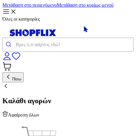
Μετάβαση στο περιεχόμενο
Μετάβαση στο κυρίως μενού
Όλες οι κατηγορίες
Πίσω
Καλάθι αγορών
Αφαίρεση όλων