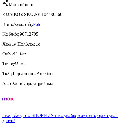
Μοιράσου το
ΚΩΔΙΚΟΣ SKU
:
SF-104499569
Κατασκευαστής
:
Polo
Κωδικός
:
90712705
Χρώμα
:
Πολύχρωμο
Φύλο
:
Unisex
Τύπος
:
Ώμου
Τάξη
:
Γυμνασίου - Λυκείου
Δες όλα τα χαρακτηριστικά
Γίνε μέλος στο SHOPFLIX max για δωρεάν μεταφορικά για 1
χρόνο!