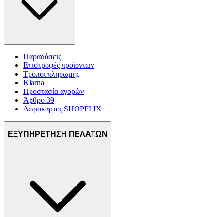
Παραδόσεις
Επιστροφές προϊόντων
Τρόποι πληρωμής
Klarna
Προστασία αγορών
Άρθρο 39
Δωροκάρτες SHOPFLIX
ΕΞΥΠΗΡΕΤΗΣΗ ΠΕΛΑΤΩΝ