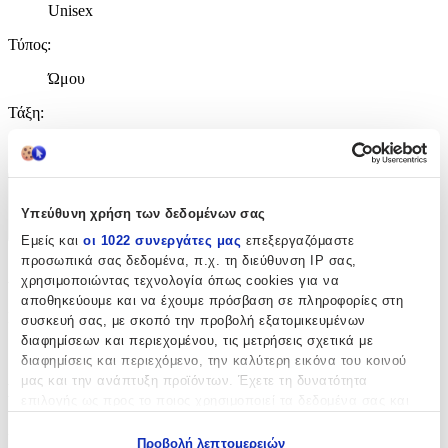
Unisex
Τύπος
:
Ώμου
Τάξη
:
Γυμνασίου - Λυκείου
Χαρακτηριστικά
Υπεύθυνη χρήση των δεδομένων σας
+
Εμείς και
οι 1022 συνεργάτες μας
επεξεργαζόμαστε
προσωπικά σας δεδομένα, π.χ. τη διεύθυνση IP σας,
Χαρακτηριστικά
χρησιμοποιώντας τεχνολογία όπως cookies για να
αποθηκεύουμε και να έχουμε πρόσβαση σε πληροφορίες στη
Κατασκευαστής
:
συσκευή σας, με σκοπό την προβολή εξατομικευμένων
διαφημίσεων και περιεχομένου, τις μετρήσεις σχετικά με
Polo
διαφημίσεις και περιεχόμενο, την καλύτερη εικόνα του κοινού
μας και την ανάπτυξη προϊόντων. Έχετε τη δυνατότητα
Βασικά Χαρακτηριστικά
επιλογής ως προς το ποιος χρησιμοποιεί τα δεδομένα σας και
για ποιους σκοπούς.
Χρώμα
:
Προβολή λεπτομερειών