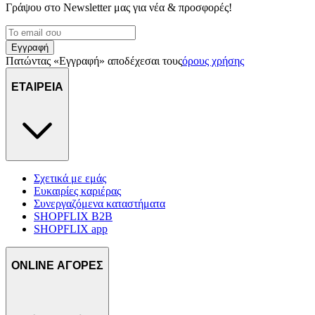
Γράψου στο Νewsletter μας για νέα & προσφορές!
μας και την ανάπτυξη προϊόντων. Επίσης, κοινοποιούμε
πληροφορίες σχετικά με την από μέρους σας χρήση της
τοποθεσίας μας στους συνεργάτες μέσων κοινωνικής
Εγγραφή
δικτύωσης, διαφημίσεων και ανάλυσης.
Πατώντας «Εγγραφή» αποδέχεσαι τους
όρους χρήσης
ΕΤΑΙΡΕΙΑ
Σχετικά με εμάς
Ευκαιρίες καριέρας
Συνεργαζόμενα καταστήματα
SHOPFLIX B2B
SHOPFLIX app
ONLINE ΑΓΟΡΕΣ